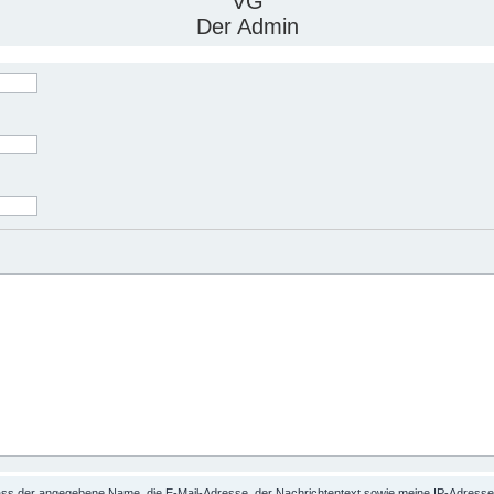
VG
Der Admin
 dass der angegebene Name, die E-Mail-Adresse, der Nachrichtentext sowie meine IP-Adres