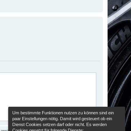
Um bestimmte Funktionen nutzen zu können sind ein
paar Einstellungen nötig. Damit wird gesteuert ob ein
Dienst Cookies setzen darf oder nicht. Es werden
Cookies gesetzt für folgende Dienste:
se gemäß der
Datenschutzrichtlinie
gespeichert und verarbeitet werden.