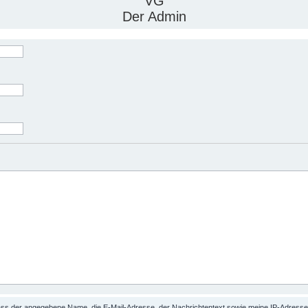
VG
Der Admin
 dass der angegebene Name, die E-Mail-Adresse, der Nachrichtentext sowie meine IP-Adres