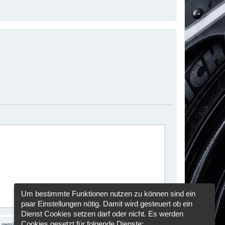
Um bestimmte Funktionen nutzen zu können sind ein
paar Einstellungen nötig. Damit wird gesteuert ob ein
Dienst Cookies setzen darf oder nicht. Es werden
Cookies gesetzt für folgende Dienste:
se gemäß der
Datenschutzrichtlinie
gespeichert und verarbeitet werden.