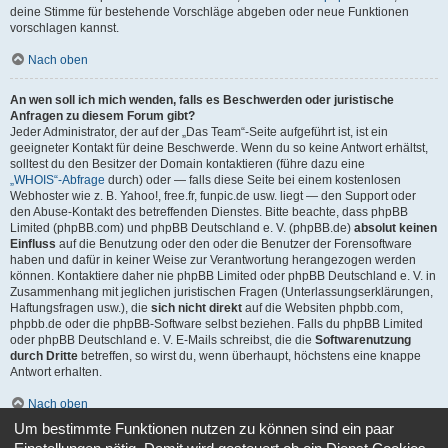
deine Stimme für bestehende Vorschläge abgeben oder neue Funktionen
vorschlagen kannst.
Nach oben
An wen soll ich mich wenden, falls es Beschwerden oder juristische
Anfragen zu diesem Forum gibt?
Jeder Administrator, der auf der „Das Team“-Seite aufgeführt ist, ist ein
geeigneter Kontakt für deine Beschwerde. Wenn du so keine Antwort erhältst,
solltest du den Besitzer der Domain kontaktieren (führe dazu eine
„WHOIS“-Abfrage
durch) oder — falls diese Seite bei einem kostenlosen
Webhoster wie z. B. Yahoo!, free.fr, funpic.de usw. liegt — den Support oder
den Abuse-Kontakt des betreffenden Dienstes. Bitte beachte, dass phpBB
Limited (phpBB.com) und phpBB Deutschland e. V. (phpBB.de)
absolut keinen
Einfluss
auf die Benutzung oder den oder die Benutzer der Forensoftware
haben und dafür in keiner Weise zur Verantwortung herangezogen werden
können. Kontaktiere daher nie phpBB Limited oder phpBB Deutschland e. V. in
Zusammenhang mit jeglichen juristischen Fragen (Unterlassungserklärungen,
Haftungsfragen usw.), die
sich nicht direkt
auf die Websiten phpbb.com,
phpbb.de oder die phpBB-Software selbst beziehen. Falls du phpBB Limited
oder phpBB Deutschland e. V. E-Mails schreibst, die die
Softwarenutzung
durch Dritte
betreffen, so wirst du, wenn überhaupt, höchstens eine knappe
Antwort erhalten.
Nach oben
Um bestimmte Funktionen nutzen zu können sind ein paar
Wie kann ich einen Administrator des Boards kontaktieren?