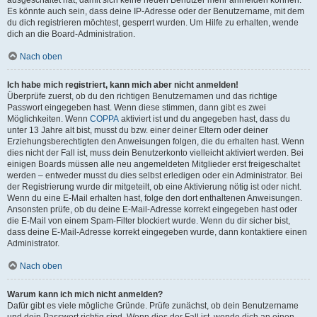
Es könnte auch sein, dass deine IP-Adresse oder der Benutzername, mit dem
du dich registrieren möchtest, gesperrt wurden. Um Hilfe zu erhalten, wende
dich an die Board-Administration.
Nach oben
Ich habe mich registriert, kann mich aber nicht anmelden!
Überprüfe zuerst, ob du den richtigen Benutzernamen und das richtige
Passwort eingegeben hast. Wenn diese stimmen, dann gibt es zwei
Möglichkeiten. Wenn
COPPA
aktiviert ist und du angegeben hast, dass du
unter 13 Jahre alt bist, musst du bzw. einer deiner Eltern oder deiner
Erziehungsberechtigten den Anweisungen folgen, die du erhalten hast. Wenn
dies nicht der Fall ist, muss dein Benutzerkonto vielleicht aktiviert werden. Bei
einigen Boards müssen alle neu angemeldeten Mitglieder erst freigeschaltet
werden – entweder musst du dies selbst erledigen oder ein Administrator. Bei
der Registrierung wurde dir mitgeteilt, ob eine Aktivierung nötig ist oder nicht.
Wenn du eine E-Mail erhalten hast, folge den dort enthaltenen Anweisungen.
Ansonsten prüfe, ob du deine E-Mail-Adresse korrekt eingegeben hast oder
die E-Mail von einem Spam-Filter blockiert wurde. Wenn du dir sicher bist,
dass deine E-Mail-Adresse korrekt eingegeben wurde, dann kontaktiere einen
Administrator.
Nach oben
Warum kann ich mich nicht anmelden?
Dafür gibt es viele mögliche Gründe. Prüfe zunächst, ob dein Benutzername
und dein Passwort richtig sind. Wenn dies der Fall ist, wende dich an einen