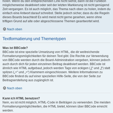
holen. Wenn du den entsprechenden Link nicht siehst, dann ist die Funktion
möglicherweise deaktiviert oder seit der letzten Markierung ist nicht genügend
Zeit vergangen. Es ist auch möglich, das Thema nach oben zu holen, indem du
einfach eine Antwort darauf schreibst. Stelle jedoch sicher, dass du die Regeln
dieses Boards beachtest! Es wird meist nicht gerne gesehen, wenn ohne
triftigen Grund auf alte oder abgeschlossene Themen geantwortet wird.
Nach oben
Textformatierung und Thementypen
Was ist BBCode?
BBCode ist eine spezielle Umsetzung von HTML, die dir weitreichende
Formatierungsmöglichkeiten für deinen Text gibt. Die Rechte zur Verwendung
von BBCode werden durch die Board-Administration vergeben, können jedoch
auch durch dich für jeden einzelnen Beitrag deaktiviert werden. BBCode ist
ähnlich wie HTML aufgebaut, jedoch werden Tags von eckigen („[“ und „]“) statt
spitzen („<“ und „>“) Klammern eingeschlossen. Weitere Informationen zu
BBCode findest du auf einer speziellen Hilfe-Seite, die von der Seite zur
Beitragserstellung aus zugänglich ist.
Nach oben
Kann ich HTML benutzen?
Nein, es ist nicht möglich, HTML-Code in Beiträgen zu verwenden. Die meisten
Formatierungsmöglichkeiten, die HTML bietet, können über BBCode erreicht
werden.