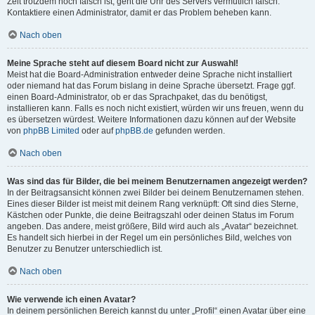
Zeit trotzdem noch falsch ist, geht die Uhr des Servers vermutlich falsch.
Kontaktiere einen Administrator, damit er das Problem beheben kann.
Nach oben
Meine Sprache steht auf diesem Board nicht zur Auswahl!
Meist hat die Board-Administration entweder deine Sprache nicht installiert
oder niemand hat das Forum bislang in deine Sprache übersetzt. Frage ggf.
einen Board-Administrator, ob er das Sprachpaket, das du benötigst,
installieren kann. Falls es noch nicht existiert, würden wir uns freuen, wenn du
es übersetzen würdest. Weitere Informationen dazu können auf der Website
von
phpBB Limited
oder auf
phpBB.de
gefunden werden.
Nach oben
Was sind das für Bilder, die bei meinem Benutzernamen angezeigt werden?
In der Beitragsansicht können zwei Bilder bei deinem Benutzernamen stehen.
Eines dieser Bilder ist meist mit deinem Rang verknüpft: Oft sind dies Sterne,
Kästchen oder Punkte, die deine Beitragszahl oder deinen Status im Forum
angeben. Das andere, meist größere, Bild wird auch als „Avatar“ bezeichnet.
Es handelt sich hierbei in der Regel um ein persönliches Bild, welches von
Benutzer zu Benutzer unterschiedlich ist.
Nach oben
Wie verwende ich einen Avatar?
In deinem persönlichen Bereich kannst du unter „Profil“ einen Avatar über eine