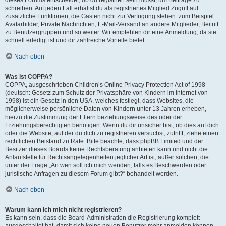
schreiben. Auf jeden Fall erhältst du als registriertes Mitglied Zugriff auf
zusätzliche Funktionen, die Gästen nicht zur Verfügung stehen: zum Beispiel
Avatarbilder, Private Nachrichten, E-Mail-Versand an andere Mitglieder, Beitritt
zu Benutzergruppen und so weiter. Wir empfehlen dir eine Anmeldung, da sie
schnell erledigt ist und dir zahlreiche Vorteile bietet.
Nach oben
Was ist COPPA?
COPPA, ausgeschrieben Children’s Online Privacy Protection Act of 1998
(deutsch: Gesetz zum Schutz der Privatsphäre von Kindern im Internet von
1998) ist ein Gesetz in den USA, welches festlegt, dass Websites, die
möglicherweise persönliche Daten von Kindern unter 13 Jahren erheben,
hierzu die Zustimmung der Eltern beziehungsweise des oder der
Erziehungsberechtigten benötigen. Wenn du dir unsicher bist, ob dies auf dich
oder die Website, auf der du dich zu registrieren versuchst, zutrifft, ziehe einen
rechtlichen Beistand zu Rate. Bitte beachte, dass phpBB Limited und der
Besitzer dieses Boards keine Rechtsberatung anbieten kann und nicht die
Anlaufstelle für Rechtsangelegenheiten jeglicher Art ist; außer solchen, die
unter der Frage „An wen soll ich mich wenden, falls es Beschwerden oder
juristische Anfragen zu diesem Forum gibt?“ behandelt werden.
Nach oben
Warum kann ich mich nicht registrieren?
Es kann sein, dass die Board-Administration die Registrierung komplett
ausgeschaltet hat, damit sich keine neuen Benutzer mehr anmelden können.