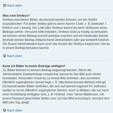
Nach oben
Was sind Smileys?
Smileys sind kleine Bilder, die benutzt werden können, um ein Gefühl
auszudrücken. Für jeden Smiley gibt es einen kurzen Code, z. B. bedeutet :)
fröhlich und :( traurig. Die Liste aller Smileys kannst du beim Verfassen eines
Beitrags sehen. Versuche bitte trotzdem, Smileys nicht zu häufig zu benutzen,
sie können einen Beitrag schnell unlesbar machen und ein Moderator könnte
deshalb deinen Beitrag entsprechend überarbeiten oder gar komplett löschen.
Die Board-Administration kann auch die Anzahl der Smileys begrenzen, die du
in einem Beitrag benutzen kannst.
Nach oben
Kann ich Bilder in meine Beiträge einfügen?
Ja, Bilder können in deinem Beitrag angezeigt werden. Wenn die
Administration Dateianhänge erlaubt hat, kannst du das Bild auch direkt
hochladen. Ansonsten musst du zu einem Bild verlinken, das auf einem
öffentlich zugänglichen Server liegt, z. B. http://www.domain.tld/mein-bild.gif.
Du kannst weder Bilder verlinken, die sich auf deinem eigenen PC befinden
(außer es ist ein öffentlich zugänglicher Server), noch zu Bildern, die nur nach
einer Anmeldung verfügbar sind, z. B. Hotmail- oder Yahoo-Mailboxen, mit
einem Passwort geschützte Seiten usw. Um das Bild anzuzeigen, benutze den
BBCode-Tag „[img]“.
Nach oben