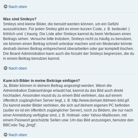
Nach oben
Was sind Smileys?
Smileys sind kleine Bilder, die benutzt werden können, um ein Gefühl
auszudrücken. Für jeden Smiley gibt es einen kurzen Code, z. B. bedeutet :)
fröhlich und :( traurig. Die Liste aller Smileys kannst du beim Verfassen eines
Beitrags sehen. Versuche bitte trotzdem, Smileys nicht zu häufig zu benutzen,
sie können einen Beitrag schnell unlesbar machen und ein Moderator könnte
deshalb deinen Beitrag entsprechend überarbeiten oder gar komplett löschen.
Die Board-Administration kann auch die Anzahl der Smileys begrenzen, die du
in einem Beitrag benutzen kannst.
Nach oben
Kann ich Bilder in meine Beiträge einfügen?
Ja, Bilder können in deinem Beitrag angezeigt werden. Wenn die
Administration Dateianhänge erlaubt hat, kannst du das Bild auch direkt
hochladen. Ansonsten musst du zu einem Bild verlinken, das auf einem
öffentlich zugänglichen Server liegt, z. B. http://www.domain.tld/mein-bild.gif.
Du kannst weder Bilder verlinken, die sich auf deinem eigenen PC befinden
(außer es ist ein öffentlich zugänglicher Server), noch zu Bildern, die nur nach
einer Anmeldung verfügbar sind, z. B. Hotmail- oder Yahoo-Mailboxen, mit
einem Passwort geschützte Seiten usw. Um das Bild anzuzeigen, benutze den
BBCode-Tag „[img]“.
Nach oben