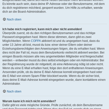
Es könnte auch sein, dass deine IP-Adresse oder der Benutzername, mit dem
du dich registrieren möchtest, gesperrt wurden. Um Hilfe zu erhalten, wende
dich an die Board-Administration.
Nach oben
Ich habe mich registriert, kann mich aber nicht anmelden!
Überprüfe zuerst, ob du den richtigen Benutzernamen und das richtige
Passwort eingegeben hast. Wenn diese stimmen, dann gibt es zwei
Möglichkeiten. Wenn
COPPA
aktiviert ist und du angegeben hast, dass du
unter 13 Jahre alt bist, musst du bzw. einer deiner Eltern oder deiner
Erziehungsberechtigten den Anweisungen folgen, die du erhalten hast. Wenn
dies nicht der Fall ist, muss dein Benutzerkonto vielleicht aktiviert werden. Bei
einigen Boards müssen alle neu angemeldeten Mitglieder erst freigeschaltet
werden – entweder musst du dies selbst erledigen oder ein Administrator. Bei
der Registrierung wurde dir mitgeteilt, ob eine Aktivierung nötig ist oder nicht.
Wenn du eine E-Mail erhalten hast, folge den dort enthaltenen Anweisungen.
Ansonsten prüfe, ob du deine E-Mail-Adresse korrekt eingegeben hast oder
die E-Mail von einem Spam-Filter blockiert wurde. Wenn du dir sicher bist,
dass deine E-Mail-Adresse korrekt eingegeben wurde, dann kontaktiere einen
Administrator.
Nach oben
Warum kann ich mich nicht anmelden?
Dafür gibt es viele mögliche Gründe. Prüfe zunächst, ob dein Benutzername
und dein Passwort richtig sind. Wenn dies der Fall ist, wende dich an einen