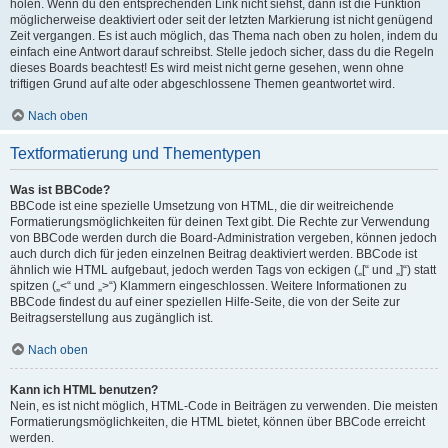
holen. Wenn du den entsprechenden Link nicht siehst, dann ist die Funktion
möglicherweise deaktiviert oder seit der letzten Markierung ist nicht genügend
Zeit vergangen. Es ist auch möglich, das Thema nach oben zu holen, indem du
einfach eine Antwort darauf schreibst. Stelle jedoch sicher, dass du die Regeln
dieses Boards beachtest! Es wird meist nicht gerne gesehen, wenn ohne
triftigen Grund auf alte oder abgeschlossene Themen geantwortet wird.
Nach oben
Textformatierung und Thementypen
Was ist BBCode?
BBCode ist eine spezielle Umsetzung von HTML, die dir weitreichende
Formatierungsmöglichkeiten für deinen Text gibt. Die Rechte zur Verwendung
von BBCode werden durch die Board-Administration vergeben, können jedoch
auch durch dich für jeden einzelnen Beitrag deaktiviert werden. BBCode ist
ähnlich wie HTML aufgebaut, jedoch werden Tags von eckigen („[“ und „]“) statt
spitzen („<“ und „>“) Klammern eingeschlossen. Weitere Informationen zu
BBCode findest du auf einer speziellen Hilfe-Seite, die von der Seite zur
Beitragserstellung aus zugänglich ist.
Nach oben
Kann ich HTML benutzen?
Nein, es ist nicht möglich, HTML-Code in Beiträgen zu verwenden. Die meisten
Formatierungsmöglichkeiten, die HTML bietet, können über BBCode erreicht
werden.