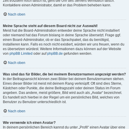
Zeit trotzdem noch falsch ist, geht die Uhr des Servers vermutlich falsch.
Kontaktiere einen Administrator, damit er das Problem beheben kann.
Nach oben
Meine Sprache steht auf diesem Board nicht zur Auswahl!
Meist hat die Board-Administration entweder deine Sprache nicht installiert
oder niemand hat das Forum bislang in deine Sprache übersetzt. Frage ggf.
einen Board-Administrator, ob er das Sprachpaket, das du benötigst,
installieren kann. Falls es noch nicht existiert, würden wir uns freuen, wenn du
es übersetzen würdest. Weitere Informationen dazu können auf der Website
von
phpBB Limited
oder auf
phpBB.de
gefunden werden.
Nach oben
Was sind das für Bilder, die bei meinem Benutzernamen angezeigt werden?
In der Beitragsansicht können zwei Bilder bei deinem Benutzernamen stehen.
Eines dieser Bilder ist meist mit deinem Rang verknüpft: Oft sind dies Sterne,
Kästchen oder Punkte, die deine Beitragszahl oder deinen Status im Forum
angeben. Das andere, meist größere, Bild wird auch als „Avatar“ bezeichnet.
Es handelt sich hierbei in der Regel um ein persönliches Bild, welches von
Benutzer zu Benutzer unterschiedlich ist.
Nach oben
Wie verwende ich einen Avatar?
In deinem persönlichen Bereich kannst du unter „Profil“ einen Avatar über eine