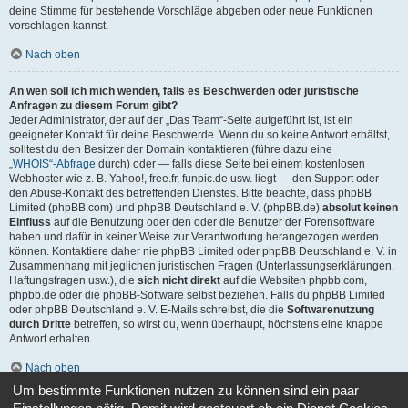
deine Stimme für bestehende Vorschläge abgeben oder neue Funktionen
vorschlagen kannst.
Nach oben
An wen soll ich mich wenden, falls es Beschwerden oder juristische
Anfragen zu diesem Forum gibt?
Jeder Administrator, der auf der „Das Team“-Seite aufgeführt ist, ist ein
geeigneter Kontakt für deine Beschwerde. Wenn du so keine Antwort erhältst,
solltest du den Besitzer der Domain kontaktieren (führe dazu eine
„WHOIS“-Abfrage
durch) oder — falls diese Seite bei einem kostenlosen
Webhoster wie z. B. Yahoo!, free.fr, funpic.de usw. liegt — den Support oder
den Abuse-Kontakt des betreffenden Dienstes. Bitte beachte, dass phpBB
Limited (phpBB.com) und phpBB Deutschland e. V. (phpBB.de)
absolut keinen
Einfluss
auf die Benutzung oder den oder die Benutzer der Forensoftware
haben und dafür in keiner Weise zur Verantwortung herangezogen werden
können. Kontaktiere daher nie phpBB Limited oder phpBB Deutschland e. V. in
Zusammenhang mit jeglichen juristischen Fragen (Unterlassungserklärungen,
Haftungsfragen usw.), die
sich nicht direkt
auf die Websiten phpbb.com,
phpbb.de oder die phpBB-Software selbst beziehen. Falls du phpBB Limited
oder phpBB Deutschland e. V. E-Mails schreibst, die die
Softwarenutzung
durch Dritte
betreffen, so wirst du, wenn überhaupt, höchstens eine knappe
Antwort erhalten.
Nach oben
Um bestimmte Funktionen nutzen zu können sind ein paar
Wie kann ich einen Administrator des Boards kontaktieren?