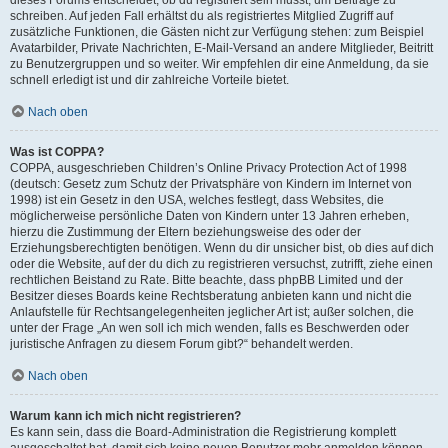
schreiben. Auf jeden Fall erhältst du als registriertes Mitglied Zugriff auf
zusätzliche Funktionen, die Gästen nicht zur Verfügung stehen: zum Beispiel
Avatarbilder, Private Nachrichten, E-Mail-Versand an andere Mitglieder, Beitritt
zu Benutzergruppen und so weiter. Wir empfehlen dir eine Anmeldung, da sie
schnell erledigt ist und dir zahlreiche Vorteile bietet.
Nach oben
Was ist COPPA?
COPPA, ausgeschrieben Children’s Online Privacy Protection Act of 1998
(deutsch: Gesetz zum Schutz der Privatsphäre von Kindern im Internet von
1998) ist ein Gesetz in den USA, welches festlegt, dass Websites, die
möglicherweise persönliche Daten von Kindern unter 13 Jahren erheben,
hierzu die Zustimmung der Eltern beziehungsweise des oder der
Erziehungsberechtigten benötigen. Wenn du dir unsicher bist, ob dies auf dich
oder die Website, auf der du dich zu registrieren versuchst, zutrifft, ziehe einen
rechtlichen Beistand zu Rate. Bitte beachte, dass phpBB Limited und der
Besitzer dieses Boards keine Rechtsberatung anbieten kann und nicht die
Anlaufstelle für Rechtsangelegenheiten jeglicher Art ist; außer solchen, die
unter der Frage „An wen soll ich mich wenden, falls es Beschwerden oder
juristische Anfragen zu diesem Forum gibt?“ behandelt werden.
Nach oben
Warum kann ich mich nicht registrieren?
Es kann sein, dass die Board-Administration die Registrierung komplett
ausgeschaltet hat, damit sich keine neuen Benutzer mehr anmelden können.