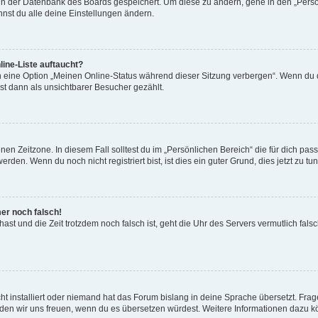
n in der Datenbank des Boards gespeichert. Um diese zu ändern, gehe in den „Persö
nst du alle deine Einstellungen ändern.
ine-Liste auftaucht?
n eine Option „Meinen Online-Status während dieser Sitzung verbergen“. Wenn du d
st dann als unsichtbarer Besucher gezählt.
en Zeitzone. In diesem Fall solltest du im „Persönlichen Bereich“ die für dich passe
den. Wenn du noch nicht registriert bist, ist dies ein guter Grund, dies jetzt zu tun
mer noch falsch!
t hast und die Zeit trotzdem noch falsch ist, geht die Uhr des Servers vermutlich fal
t installiert oder niemand hat das Forum bislang in deine Sprache übersetzt. Frag
, würden wir uns freuen, wenn du es übersetzen würdest. Weitere Informationen dazu