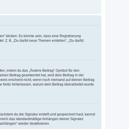
n“ klicken. Es könnte sein, dass eine Registrierung
t. Z. B. „Du darfst neue Themen erstellen“, „Du darfst
iten, indem du das „Ändere Beitrag“-Symbol für den
inen Beitrag geantwortet hat, wird dein Beitrag in der
nweis erscheint nicht, wenn noch niemand auf deinen Beitrag
ne Notiz hinterlassen, warum dein Beitrag überarbeitet wurde.
chdem du die Signatur erstellt und gespeichert hast, kannst
Bereich das standardmäßige Anhängen deiner Signatur
r anhängen“ wieder deaktivieren.