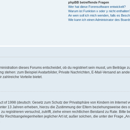
phpBB betreffende Fragen
Wer hat diese Forensoftware entwickelt?
Warum ist Funktion x oder y nicht enthalten
An wen soll ich mich wenden, falls es Besc
Wie kann ich einen Administrator des Board
istration dieses Forums entscheidet, ob du registriert sein musst, um Beiträge zu s
ung stehen: zum Beispiel Avatarbilder, Private Nachrichten, E-Mail-Versand an ander
 zahlreiche Vorteile bietet.
t of 1998 (deutsch: Gesetz zum Schutz der Privatsphäre von Kindern im Internet vo
unter 13 Jahren erheben, hierzu die Zustimmung der Eltern beziehungsweise des o
h zu registrieren versuchst, zutrifft, ziehe einen rechtlichen Beistand zu Rate. Bit
für Rechtsangelegenheiten jeglicher Art ist; außer solchen, die unter der Frage „
.