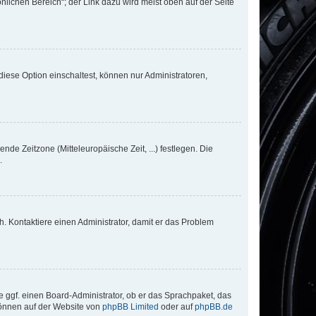
nlichen Bereich“; der Link dazu wird meist oben auf der Seite
iese Option einschaltest, können nur Administratoren,
nde Zeitzone (Mitteleuropäische Zeit, ...) festlegen. Die
.
sch. Kontaktiere einen Administrator, damit er das Problem
e ggf. einen Board-Administrator, ob er das Sprachpaket, das
 können auf der Website von
phpBB Limited
oder auf
phpBB.de