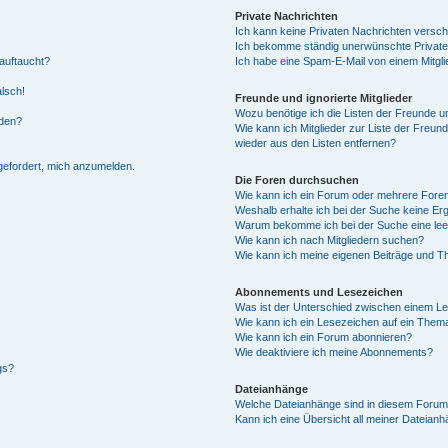
Private Nachrichten
Ich kann keine Privaten Nachrichten versch
Ich bekomme ständig unerwünschte Private
auftaucht?
Ich habe eine Spam-E-Mail von einem Mitgli
alsch!
Freunde und ignorierte Mitglieder
Wozu benötige ich die Listen der Freunde un
rden?
Wie kann ich Mitglieder zur Liste der Freund
wieder aus den Listen entfernen?
fgefordert, mich anzumelden.
Die Foren durchsuchen
Wie kann ich ein Forum oder mehrere For
Weshalb erhalte ich bei der Suche keine Er
Warum bekomme ich bei der Suche eine lee
Wie kann ich nach Mitgliedern suchen?
Wie kann ich meine eigenen Beiträge und T
Abonnements und Lesezeichen
Was ist der Unterschied zwischen einem L
Wie kann ich ein Lesezeichen auf ein Them
Wie kann ich ein Forum abonnieren?
Wie deaktiviere ich meine Abonnements?
gs?
Dateianhänge
Welche Dateianhänge sind in diesem Forum
Kann ich eine Übersicht all meiner Dateian