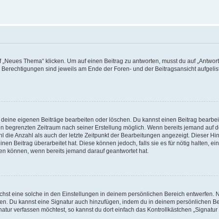
„Neues Thema“ klicken. Um auf einen Beitrag zu antworten, musst du auf „Antworte
e Berechtigungen sind jeweils am Ende der Foren- und der Beitragsansicht aufgeliste
r deine eigenen Beiträge bearbeiten oder löschen. Du kannst einen Beitrag bearbe
inen begrenzten Zeitraum nach seiner Erstellung möglich. Wenn bereits jemand auf de
 die Anzahl als auch der letzte Zeitpunkt der Bearbeitungen angezeigt. Dieser Hi
en Beitrag überarbeitet hat. Diese können jedoch, falls sie es für nötig halten, ei
hen können, wenn bereits jemand darauf geantwortet hat.
st eine solche in den Einstellungen in deinem persönlichen Bereich entwerfen. Na
eren. Du kannst eine Signatur auch hinzufügen, indem du in deinem persönlichen 
atur verfassen möchtest, so kannst du dort einfach das Kontrollkästchen „Signatu