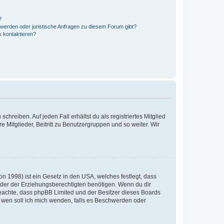
?
hwerden oder juristische Anfragen zu diesem Forum gibt?
s kontaktieren?
chreiben. Auf jeden Fall erhältst du als registriertes Mitglied
e Mitglieder, Beitritt zu Benutzergruppen und so weiter. Wir
n 1998) ist ein Gesetz in den USA, welches festlegt, dass
der der Erziehungsberechtigten benötigen. Wenn du dir
te beachte, dass phpBB Limited und der Besitzer dieses Boards
An wen soll ich mich wenden, falls es Beschwerden oder