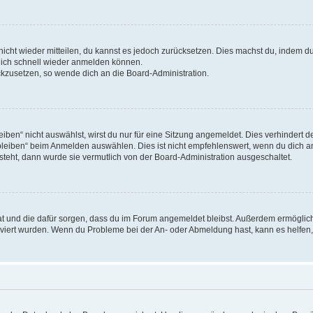
 nicht wieder mitteilen, du kannst es jedoch zurücksetzen. Dies machst du, indem 
 dich schnell wieder anmelden können.
ückzusetzen, so wende dich an die Board-Administration.
en“ nicht auswählst, wirst du nur für eine Sitzung angemeldet. Dies verhindert 
leiben“ beim Anmelden auswählen. Dies ist nicht empfehlenswert, wenn du dich an
 steht, dann wurde sie vermutlich von der Board-Administration ausgeschaltet.
 hat und die dafür sorgen, dass du im Forum angemeldet bleibst. Außerdem ermögli
tiviert wurden. Wenn du Probleme bei der An- oder Abmeldung hast, kann es helfen