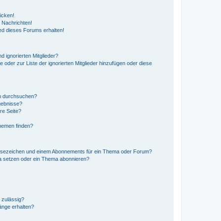
icken!
 Nachrichten!
ed dieses Forums erhalten!
d ignorierten Mitglieder?
e oder zur Liste der ignorierten Mitglieder hinzufügen oder diese
en durchsuchen?
gebnisse?
re Seite?
hemen finden?
esezeichen und einem Abonnements für ein Thema oder Forum?
a setzen oder ein Thema abonnieren?
 zulässig?
hänge erhalten?