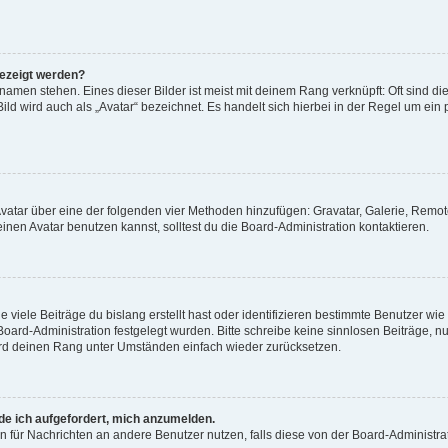
gezeigt werden?
amen stehen. Eines dieser Bilder ist meist mit deinem Rang verknüpft: Oft sind di
ld wird auch als „Avatar“ bezeichnet. Es handelt sich hierbei in der Regel um ein
 Avatar über eine der folgenden vier Methoden hinzufügen: Gravatar, Galerie, Rem
en Avatar benutzen kannst, solltest du die Board-Administration kontaktieren.
viele Beiträge du bislang erstellt hast oder identifizieren bestimmte Benutzer w
 Board-Administration festgelegt wurden. Bitte schreibe keine sinnlosen Beiträge
wird deinen Rang unter Umständen einfach wieder zurücksetzen.
rde ich aufgefordert, mich anzumelden.
ion für Nachrichten an andere Benutzer nutzen, falls diese von der Board-Administ