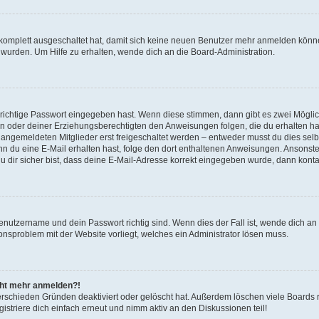
g komplett ausgeschaltet hat, damit sich keine neuen Benutzer mehr anmelden könn
 wurden. Um Hilfe zu erhalten, wende dich an die Board-Administration.
 richtige Passwort eingegeben hast. Wenn diese stimmen, dann gibt es zwei Mögl
tern oder deiner Erziehungsberechtigten den Anweisungen folgen, die du erhalten ha
u angemeldeten Mitglieder erst freigeschaltet werden – entweder musst du dies selbs
. Wenn du eine E-Mail erhalten hast, folge den dort enthaltenen Anweisungen. Ansons
 dir sicher bist, dass deine E-Mail-Adresse korrekt eingegeben wurde, dann kontak
Benutzername und dein Passwort richtig sind. Wenn dies der Fall ist, wende dich a
ionsproblem mit der Website vorliegt, welches ein Administrator lösen muss.
icht mehr anmelden?!
erschieden Gründen deaktiviert oder gelöscht hat. Außerdem löschen viele Boards r
triere dich einfach erneut und nimm aktiv an den Diskussionen teil!