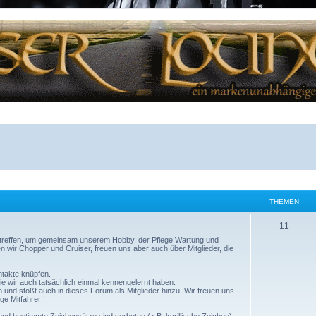
THEMEN
11
 treffen, um gemeinsam unserem Hobby, der Pflege Wartung und
 wir Chopper und Cruiser, freuen uns aber auch über Mitglieder, die
ntakte knüpfen.
ie wir auch tatsächlich einmal kennengelernt haben.
en und stoßt auch in dieses Forum als Mitglieder hinzu. Wir freuen uns
e Mitfahrer!!