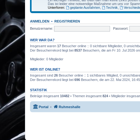
Ein wichtiger Hinweis, als Gast darf man keine Links posten 
Das ist leider eine notwendige Maßnahme um uns vor Spamm
Unterforen:
geplante Ausfahrten
,
Technik
,
Verschied
ANMELDEN
•
REGISTRIEREN
Benutzername:
Passwort:
WER WAR DA?
Insgesamt waren
17
Besucher online :: 0 sichtbare Mitglieder, 0 unsicht
Der Besucherrekord liegt bei
8537
Besuchern, die am Fr 10. Jul 2026 on
Mitglieder: 0 Mitglieder
WER IST ONLINE?
Insgesamt sind
26
Besucher online :: 1 sichtbares Mitglied, 0 unsichtba
Der Besucherrekord liegt bei
696
Besuchern, die am 22. Mai 2024, 16:45 g
STATISTIK
Beiträge insgesamt
10482
• Themen insgesamt
824
• Mitglieder insgesa
Portal
Ruhmeshalle