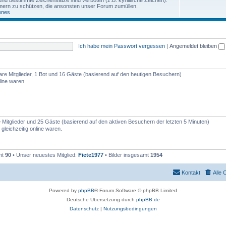
und bestimmte Zeichensätze sind verboten (z.B. kyrillische Zeichen).
ern zu schützen, die ansonsten unser Forum zumüllen.
enes
Ich habe mein Passwort vergessen
|
Angemeldet bleiben
bare Mitglieder, 1 Bot und 16 Gäste (basierend auf den heutigen Besuchern)
line waren.
re Mitglieder und 25 Gäste (basierend auf den aktiven Besuchern der letzten 5 Minuten)
leichzeitig online waren.
mt
90
• Unser neuestes Mitglied:
Fiete1977
• Bilder insgesamt
1954
Kontakt
Alle 
Powered by
phpBB
® Forum Software © phpBB Limited
Deutsche Übersetzung durch
phpBB.de
Datenschutz
|
Nutzungsbedingungen