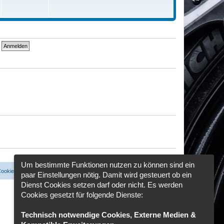
t
r
a
g
Um bestimmte Funktionen nutzen zu können sind ein
Cookies löschen
Cookie-Einstellungen
Alle Zeiten sind
UTC+02:00
paar Einstellungen nötig. Damit wird gesteuert ob ein
Dienst Cookies setzen darf oder nicht. Es werden
Cookies gesetzt für folgende Dienste:
Technisch notwendige Cookies, Externe Medien &