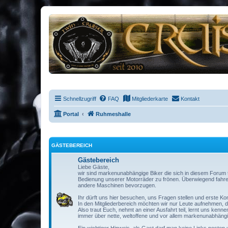
Schnellzugriff
FAQ
Mitgliederkarte
Kontakt
Portal
Ruhmeshalle
GÄSTEBEREICH
Gästebereich
Liebe Gäste,
wir sind markenunabhängige Biker die sich in diesem Forum
Bedienung unserer Motorräder zu frönen. Überwiegend fahren
andere Maschinen bevorzugen.
Ihr dürft uns hier besuchen, uns Fragen stellen und erste Ko
In den Mitgliederbereich möchten wir nur Leute aufnehmen, d
Also traut Euch, nehmt an einer Ausfahrt teil, lernt uns kenn
immer über nette, weltoffene und vor allem markenunabhängig