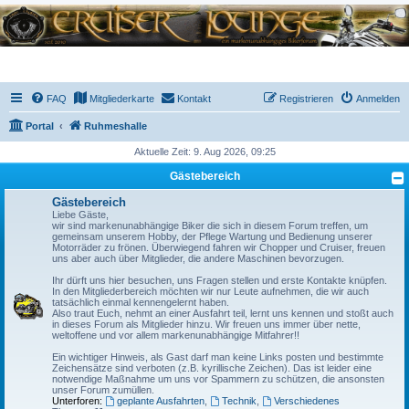
FAQ
Mitgliederkarte
Kontakt
Registrieren
Anmelden
Portal
Ruhmeshalle
Aktuelle Zeit: 9. Aug 2026, 09:25
Gästebereich
Gästebereich
Liebe Gäste,
wir sind markenunabhängige Biker die sich in diesem Forum treffen, um
gemeinsam unserem Hobby, der Pflege Wartung und Bedienung unserer
Motorräder zu frönen. Überwiegend fahren wir Chopper und Cruiser, freuen
uns aber auch über Mitglieder, die andere Maschinen bevorzugen.
Ihr dürft uns hier besuchen, uns Fragen stellen und erste Kontakte knüpfen.
In den Mitgliederbereich möchten wir nur Leute aufnehmen, die wir auch
tatsächlich einmal kennengelernt haben.
Also traut Euch, nehmt an einer Ausfahrt teil, lernt uns kennen und stoßt auch
in dieses Forum als Mitglieder hinzu. Wir freuen uns immer über nette,
weltoffene und vor allem markenunabhängige Mitfahrer!!
Ein wichtiger Hinweis, als Gast darf man keine Links posten und bestimmte
Zeichensätze sind verboten (z.B. kyrillische Zeichen). Das ist leider eine
notwendige Maßnahme um uns vor Spammern zu schützen, die ansonsten
unser Forum zumüllen.
Unterforen:
geplante Ausfahrten
,
Technik
,
Verschiedenes