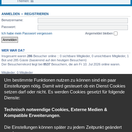
Themen:
11
ANMELDEN
•
REGISTRIEREN
Benutzername:
Passwort:
Ich habe mein Passwort vergessen
Angemeldet bleiben
WER WAR DA?
Insgesamt waren
286
Besucher online :: 0 sichtbare Mitglieder, 0 unsichtbare Mitglieder, 1
Bot und 285 Gäste (basierend auf den heutigen Besuchern)
Der Besucherrekord liegt bei
8537
Besuchern, die am Fr 10. Jul 2026 online waren.
Mitglieder: 0 Mitglieder
Um bestimmte Funktionen nutzen zu können sind ein paar
WER IST ONLINE?
Einstellungen nötig. Damit wird gesteuert ob ein Dienst Cookies
Insgesamt sind
18
Besucher online :: 1 sichtbares Mitglied, 0 unsichtbare Mitglieder und 17
setzen darf oder nicht. Es werden Cookies gesetzt für folgende
Gäste (basierend auf den aktiven Besuchern der letzten 5 Minuten)
Der Besucherrekord liegt bei
696
Besuchern, die am 22. Mai 2024, 16:45 gleichzeitig
Dienste:
online waren.
Technisch notwendige Cookies, Externe Medien &
STATISTIK
Kompatible Erweiterungen
.
Beiträge insgesamt
10482
• Themen insgesamt
824
• Mitglieder insgesamt
90
• Unser
neuestes Mitglied:
Fiete1977
• Bilder insgesamt
1954
Die Einstellungen können später zu jedem Zeitpunkt geändert
Portal
Ruhmeshalle
Alle Zeiten sind
UTC+02:00