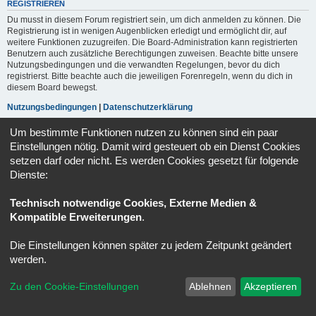
REGISTRIEREN
Du musst in diesem Forum registriert sein, um dich anmelden zu können. Die
Registrierung ist in wenigen Augenblicken erledigt und ermöglicht dir, auf
weitere Funktionen zuzugreifen. Die Board-Administration kann registrierten
Benutzern auch zusätzliche Berechtigungen zuweisen. Beachte bitte unsere
Nutzungsbedingungen und die verwandten Regelungen, bevor du dich
registrierst. Bitte beachte auch die jeweiligen Forenregeln, wenn du dich in
diesem Board bewegst.
Nutzungsbedingungen
|
Datenschutzerklärung
Um bestimmte Funktionen nutzen zu können sind ein paar
Registrieren
Einstellungen nötig. Damit wird gesteuert ob ein Dienst Cookies
setzen darf oder nicht. Es werden Cookies gesetzt für folgende
Dienste:
Portal
Ruhmeshalle
Alle Zeiten sind
UTC+02:00
Powered by
phpBB
® Forum Software © phpBB Limited
Technisch notwendige Cookies, Externe Medien &
Deutsche Übersetzung durch
phpBB.de
Kompatible Erweiterungen
.
Datenschutz
|
Nutzungsbedingungen
Die Einstellungen können später zu jedem Zeitpunkt geändert
werden.
Zu den Cookie-Einstellungen
Ablehnen
Akzeptieren