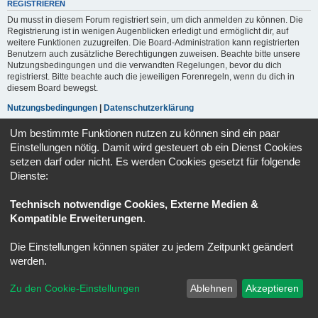
REGISTRIEREN
Du musst in diesem Forum registriert sein, um dich anmelden zu können. Die
Registrierung ist in wenigen Augenblicken erledigt und ermöglicht dir, auf
weitere Funktionen zuzugreifen. Die Board-Administration kann registrierten
Benutzern auch zusätzliche Berechtigungen zuweisen. Beachte bitte unsere
Nutzungsbedingungen und die verwandten Regelungen, bevor du dich
registrierst. Bitte beachte auch die jeweiligen Forenregeln, wenn du dich in
diesem Board bewegst.
Nutzungsbedingungen
|
Datenschutzerklärung
Um bestimmte Funktionen nutzen zu können sind ein paar
Registrieren
Einstellungen nötig. Damit wird gesteuert ob ein Dienst Cookies
setzen darf oder nicht. Es werden Cookies gesetzt für folgende
Dienste:
Portal
Ruhmeshalle
Alle Zeiten sind
UTC+02:00
Powered by
phpBB
® Forum Software © phpBB Limited
Technisch notwendige Cookies, Externe Medien &
Deutsche Übersetzung durch
phpBB.de
Kompatible Erweiterungen
.
Datenschutz
|
Nutzungsbedingungen
Die Einstellungen können später zu jedem Zeitpunkt geändert
werden.
Zu den Cookie-Einstellungen
Ablehnen
Akzeptieren