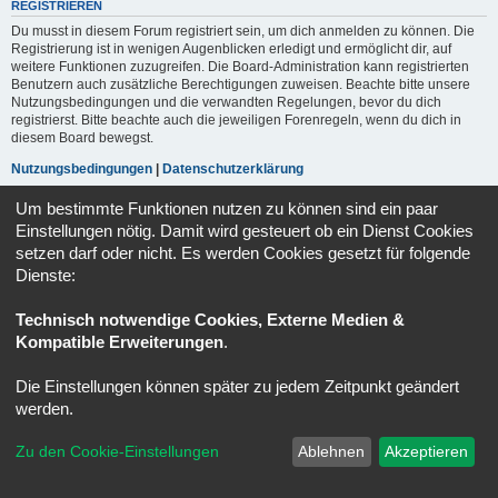
REGISTRIEREN
Du musst in diesem Forum registriert sein, um dich anmelden zu können. Die
Registrierung ist in wenigen Augenblicken erledigt und ermöglicht dir, auf
weitere Funktionen zuzugreifen. Die Board-Administration kann registrierten
Benutzern auch zusätzliche Berechtigungen zuweisen. Beachte bitte unsere
Nutzungsbedingungen und die verwandten Regelungen, bevor du dich
registrierst. Bitte beachte auch die jeweiligen Forenregeln, wenn du dich in
diesem Board bewegst.
Nutzungsbedingungen
|
Datenschutzerklärung
Um bestimmte Funktionen nutzen zu können sind ein paar
Registrieren
Einstellungen nötig. Damit wird gesteuert ob ein Dienst Cookies
setzen darf oder nicht. Es werden Cookies gesetzt für folgende
Dienste:
Portal
Ruhmeshalle
Alle Zeiten sind
UTC+02:00
Powered by
phpBB
® Forum Software © phpBB Limited
Technisch notwendige Cookies, Externe Medien &
Deutsche Übersetzung durch
phpBB.de
Kompatible Erweiterungen
.
Datenschutz
|
Nutzungsbedingungen
Die Einstellungen können später zu jedem Zeitpunkt geändert
werden.
Zu den Cookie-Einstellungen
Ablehnen
Akzeptieren