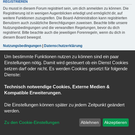
REGISTRIEREN
Du musst in diesem Forum registriert sein, um dich anmelden zu können. Die
Registrierung ist in wenigen Augenblicken erledigt und ermöglicht dir, auf
weitere Funktionen zuzugreifen. Die Board-Administration kann registrierten
Benutzern auch zusätzliche Berechtigungen zuweisen. Beachte bitte unsere
Nutzungsbedingungen und die verwandten Regelungen, bevor du dich
registrierst. Bitte beachte auch die jeweiligen Forenregeln, wenn du dich in
diesem Board bewegst.
Nutzungsbedingungen
|
Datenschutzerklärung
Um bestimmte Funktionen nutzen zu können sind ein paar
Registrieren
Einstellungen nötig. Damit wird gesteuert ob ein Dienst Cookies
setzen darf oder nicht. Es werden Cookies gesetzt für folgende
Dienste:
Portal
Ruhmeshalle
Alle Zeiten sind
UTC+02:00
Powered by
phpBB
® Forum Software © phpBB Limited
Technisch notwendige Cookies, Externe Medien &
Deutsche Übersetzung durch
phpBB.de
Kompatible Erweiterungen
.
Datenschutz
|
Nutzungsbedingungen
Die Einstellungen können später zu jedem Zeitpunkt geändert
werden.
Zu den Cookie-Einstellungen
Ablehnen
Akzeptieren