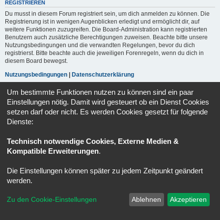
REGISTRIEREN
Du musst in diesem Forum registriert sein, um dich anmelden zu können. Die
Registrierung ist in wenigen Augenblicken erledigt und ermöglicht dir, auf
weitere Funktionen zuzugreifen. Die Board-Administration kann registrierten
Benutzern auch zusätzliche Berechtigungen zuweisen. Beachte bitte unsere
Nutzungsbedingungen und die verwandten Regelungen, bevor du dich
registrierst. Bitte beachte auch die jeweiligen Forenregeln, wenn du dich in
diesem Board bewegst.
Nutzungsbedingungen
|
Datenschutzerklärung
Um bestimmte Funktionen nutzen zu können sind ein paar
Registrieren
Einstellungen nötig. Damit wird gesteuert ob ein Dienst Cookies
setzen darf oder nicht. Es werden Cookies gesetzt für folgende
Dienste:
Portal
Ruhmeshalle
Alle Zeiten sind
UTC+02:00
Powered by
phpBB
® Forum Software © phpBB Limited
Technisch notwendige Cookies, Externe Medien &
Deutsche Übersetzung durch
phpBB.de
Kompatible Erweiterungen
.
Datenschutz
|
Nutzungsbedingungen
Die Einstellungen können später zu jedem Zeitpunkt geändert
werden.
Zu den Cookie-Einstellungen
Ablehnen
Akzeptieren