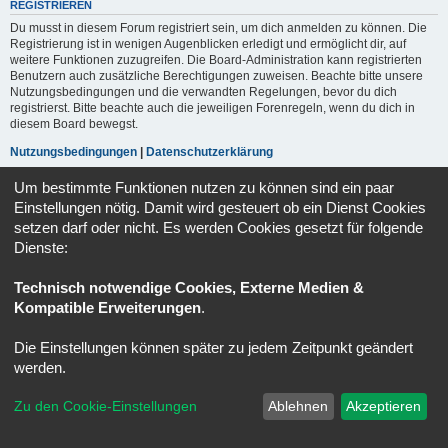
REGISTRIEREN
Du musst in diesem Forum registriert sein, um dich anmelden zu können. Die
Registrierung ist in wenigen Augenblicken erledigt und ermöglicht dir, auf
weitere Funktionen zuzugreifen. Die Board-Administration kann registrierten
Benutzern auch zusätzliche Berechtigungen zuweisen. Beachte bitte unsere
Nutzungsbedingungen und die verwandten Regelungen, bevor du dich
registrierst. Bitte beachte auch die jeweiligen Forenregeln, wenn du dich in
diesem Board bewegst.
Nutzungsbedingungen
|
Datenschutzerklärung
Um bestimmte Funktionen nutzen zu können sind ein paar
Registrieren
Einstellungen nötig. Damit wird gesteuert ob ein Dienst Cookies
setzen darf oder nicht. Es werden Cookies gesetzt für folgende
Dienste:
Portal
Ruhmeshalle
Alle Zeiten sind
UTC+02:00
Powered by
phpBB
® Forum Software © phpBB Limited
Technisch notwendige Cookies, Externe Medien &
Deutsche Übersetzung durch
phpBB.de
Kompatible Erweiterungen
.
Datenschutz
|
Nutzungsbedingungen
Die Einstellungen können später zu jedem Zeitpunkt geändert
werden.
Zu den Cookie-Einstellungen
Ablehnen
Akzeptieren