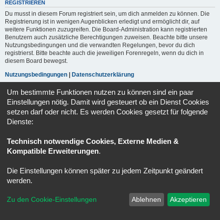
REGISTRIEREN
Du musst in diesem Forum registriert sein, um dich anmelden zu können. Die
Registrierung ist in wenigen Augenblicken erledigt und ermöglicht dir, auf
weitere Funktionen zuzugreifen. Die Board-Administration kann registrierten
Benutzern auch zusätzliche Berechtigungen zuweisen. Beachte bitte unsere
Nutzungsbedingungen und die verwandten Regelungen, bevor du dich
registrierst. Bitte beachte auch die jeweiligen Forenregeln, wenn du dich in
diesem Board bewegst.
Nutzungsbedingungen
|
Datenschutzerklärung
Um bestimmte Funktionen nutzen zu können sind ein paar
Registrieren
Einstellungen nötig. Damit wird gesteuert ob ein Dienst Cookies
setzen darf oder nicht. Es werden Cookies gesetzt für folgende
Dienste:
Portal
Ruhmeshalle
Alle Zeiten sind
UTC+02:00
Powered by
phpBB
® Forum Software © phpBB Limited
Technisch notwendige Cookies, Externe Medien &
Deutsche Übersetzung durch
phpBB.de
Kompatible Erweiterungen
.
Datenschutz
|
Nutzungsbedingungen
Die Einstellungen können später zu jedem Zeitpunkt geändert
werden.
Zu den Cookie-Einstellungen
Ablehnen
Akzeptieren