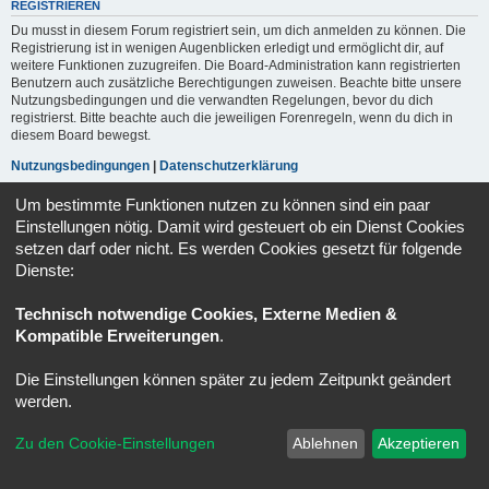
REGISTRIEREN
Du musst in diesem Forum registriert sein, um dich anmelden zu können. Die
Registrierung ist in wenigen Augenblicken erledigt und ermöglicht dir, auf
weitere Funktionen zuzugreifen. Die Board-Administration kann registrierten
Benutzern auch zusätzliche Berechtigungen zuweisen. Beachte bitte unsere
Nutzungsbedingungen und die verwandten Regelungen, bevor du dich
registrierst. Bitte beachte auch die jeweiligen Forenregeln, wenn du dich in
diesem Board bewegst.
Nutzungsbedingungen
|
Datenschutzerklärung
Um bestimmte Funktionen nutzen zu können sind ein paar
Registrieren
Einstellungen nötig. Damit wird gesteuert ob ein Dienst Cookies
setzen darf oder nicht. Es werden Cookies gesetzt für folgende
Dienste:
Portal
Ruhmeshalle
Alle Zeiten sind
UTC+02:00
Powered by
phpBB
® Forum Software © phpBB Limited
Technisch notwendige Cookies, Externe Medien &
Deutsche Übersetzung durch
phpBB.de
Kompatible Erweiterungen
.
Datenschutz
|
Nutzungsbedingungen
Die Einstellungen können später zu jedem Zeitpunkt geändert
werden.
Zu den Cookie-Einstellungen
Ablehnen
Akzeptieren