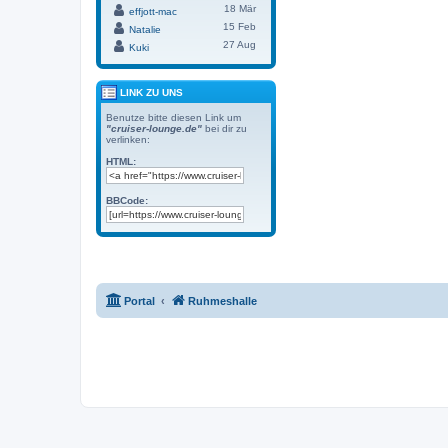
18 Mär
effjott-mac
15 Feb
Natalie
27 Aug
Kuki
LINK ZU UNS
Benutze bitte diesen Link um
"cruiser-lounge.de"
bei dir zu
verlinken:
HTML:
BBCode:
Portal
Ruhmeshalle