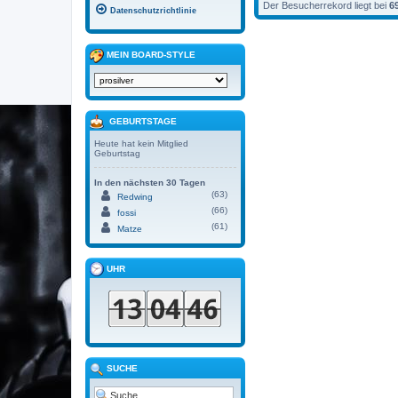
Der Besucherrekord liegt bei
6
Datenschutzrichtlinie
MEIN BOARD-STYLE
GEBURTSTAGE
Heute hat kein Mitglied
Geburtstag
In den nächsten 30 Tagen
(63)
Redwing
(66)
fossi
(61)
Matze
UHR
SUCHE