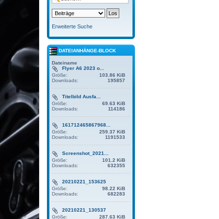
Erweiterte Suche
DATEIANHÄNGE-BLOCK
Dateiname
Flyer A6 2023 o...
Größe:
103.86 KiB
Downloads:
195857
Titelbild Ausfa...
Größe:
69.63 KiB
Downloads:
114186
161712465867968...
Größe:
259.37 KiB
Downloads:
1191533
Screenshot_2021...
Größe:
101.2 KiB
Downloads:
632355
20210221_153625
Größe:
98.22 KiB
Downloads:
682283
20210221_130537
Größe:
287.63 KiB