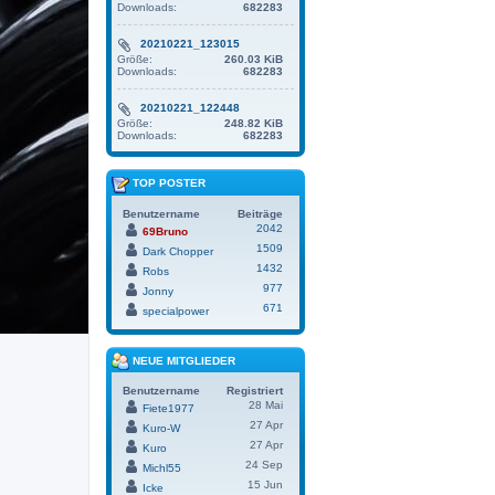
Downloads:
682283
20210221_123015
Größe:
260.03 KiB
Downloads:
682283
20210221_122448
Größe:
248.82 KiB
Downloads:
682283
TOP POSTER
Benutzername
Beiträge
2042
69Bruno
1509
Dark Chopper
1432
Robs
977
Jonny
671
specialpower
NEUE MITGLIEDER
Benutzername
Registriert
28 Mai
Fiete1977
27 Apr
Kuro-W
27 Apr
Kuro
24 Sep
Michl55
15 Jun
Icke