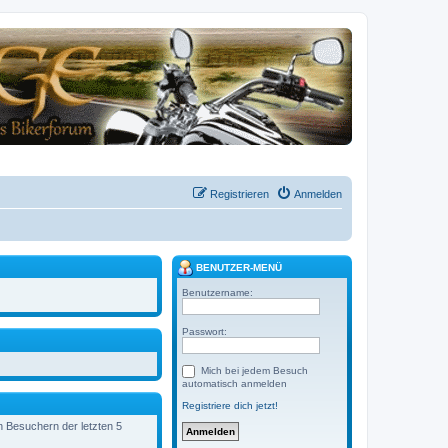
Registrieren
Anmelden
BENUTZER-MENÜ
Benutzername:
Passwort:
Mich bei jedem Besuch
automatisch anmelden
Registriere dich jetzt!
en Besuchern der letzten 5