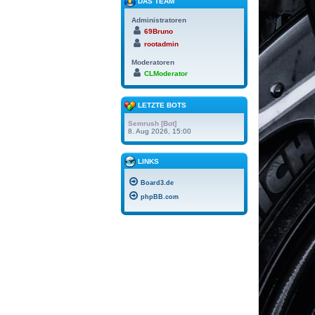
DAS TEAM
Administratoren
69Bruno
rootadmin
Moderatoren
CLModerator
LETZTE BOTS
Semrush [Bot]
8. Aug 2026, 15:00
LINKS
Board3.de
phpBB.com