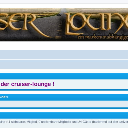
der cruiser-lounge !
NGEN
ine :: 1 sichtbares Mitglied, 0 unsichtbare Mitglieder und 24 Gäste (basierend auf den aktiv