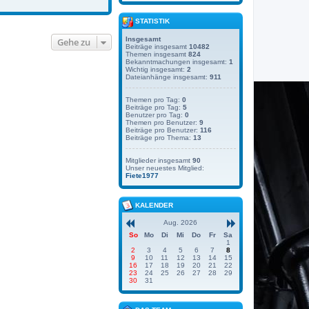
STATISTIK
Insgesamt
Gehe zu
Beiträge insgesamt
10482
Themen insgesamt
824
Bekanntmachungen insgesamt:
1
Wichtig insgesamt:
2
Dateianhänge insgesamt:
911
Themen pro Tag:
0
Beiträge pro Tag:
5
Benutzer pro Tag:
0
Themen pro Benutzer:
9
Beiträge pro Benutzer:
116
Beiträge pro Thema:
13
Mitglieder insgesamt
90
Unser neuestes Mitglied:
Fiete1977
KALENDER
Aug. 2026
So
Mo
Di
Mi
Do
Fr
Sa
1
2
3
4
5
6
7
8
9
10
11
12
13
14
15
16
17
18
19
20
21
22
23
24
25
26
27
28
29
30
31