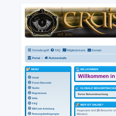
Schnellzugriff
FAQ
Mitgliederkarte
Kontakt
Portal
Ruhmeshalle
MENÜ
WILLKOMMEN
Willkommen in 
Inhalt
Foren-Übersicht
Suche
GLOBALE BEKANNTMACHU
Registrieren
Keine Bekanntmachung
Hilfe
FAQ
WER IST ONLINE?
BBCode-Anleitung
Insgesamt sind
25
Besucher onl
Minuten)
Nutzungsbedingungen