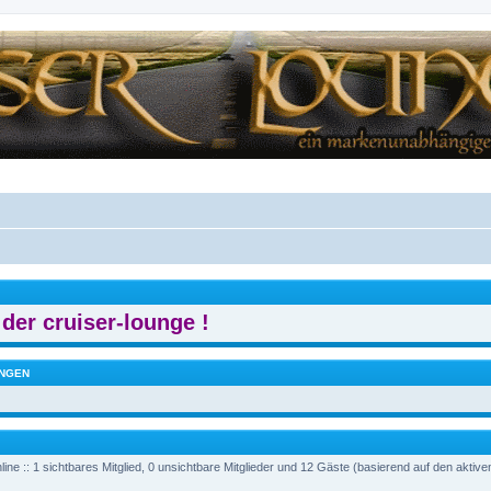
der cruiser-lounge !
NGEN
ine :: 1 sichtbares Mitglied, 0 unsichtbare Mitglieder und 12 Gäste (basierend auf den aktiv