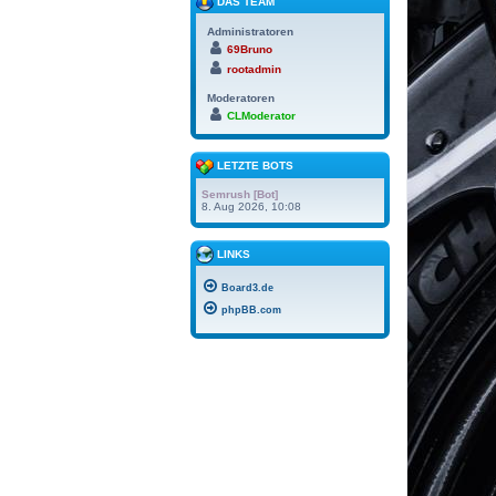
DAS TEAM
Administratoren
69Bruno
rootadmin
Moderatoren
CLModerator
LETZTE BOTS
Semrush [Bot]
8. Aug 2026, 10:08
LINKS
Board3.de
phpBB.com