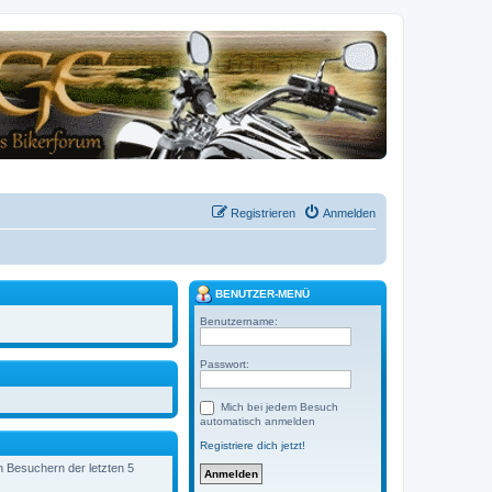
Registrieren
Anmelden
BENUTZER-MENÜ
Benutzername:
Passwort:
Mich bei jedem Besuch
automatisch anmelden
Registriere dich jetzt!
en Besuchern der letzten 5