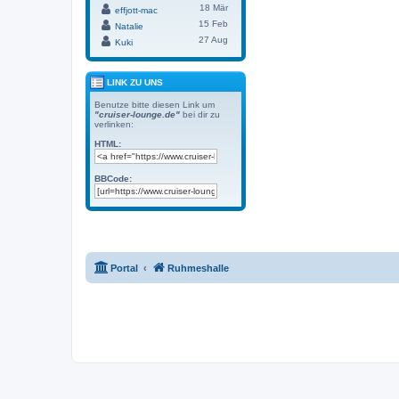
18 Mär
effjott-mac
15 Feb
Natalie
27 Aug
Kuki
LINK ZU UNS
Benutze bitte diesen Link um
"cruiser-lounge.de"
bei dir zu
verlinken:
HTML:
BBCode:
Portal
Ruhmeshalle