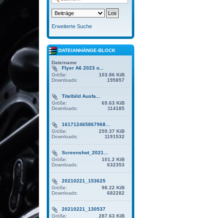
Erweiterte Suche
DATEIANHÄNGE-BLOCK
Dateiname
Flyer A6 2023 o...
Größe:
103.86 KiB
Downloads:
195857
Titelbild Ausfa...
Größe:
69.63 KiB
Downloads:
114185
161712465867968...
Größe:
259.37 KiB
Downloads:
1191532
Screenshot_2021...
Größe:
101.2 KiB
Downloads:
632353
20210221_153625
Größe:
98.22 KiB
Downloads:
682282
20210221_130537
Größe:
287.63 KiB