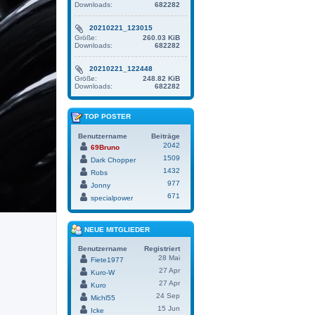
Downloads:
682282
20210221_123015
Größe:
260.03 KiB
Downloads:
682282
20210221_122448
Größe:
248.82 KiB
Downloads:
682282
TOP POSTER
Benutzername
Beiträge
2042
69Bruno
1509
Dark Chopper
1432
Robs
977
Jonny
671
specialpower
NEUE MITGLIEDER
Benutzername
Registriert
28 Mai
Fiete1977
27 Apr
Kuro-W
27 Apr
Kuro
24 Sep
Michl55
15 Jun
Icke