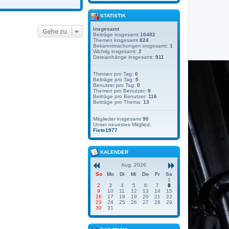
STATISTIK
Insgesamt
Gehe zu
Beiträge insgesamt
10482
Themen insgesamt
824
Bekanntmachungen insgesamt:
1
Wichtig insgesamt:
2
Dateianhänge insgesamt:
911
Themen pro Tag:
0
Beiträge pro Tag:
5
Benutzer pro Tag:
0
Themen pro Benutzer:
9
Beiträge pro Benutzer:
116
Beiträge pro Thema:
13
Mitglieder insgesamt
90
Unser neuestes Mitglied:
Fiete1977
KALENDER
Aug. 2026
So
Mo
Di
Mi
Do
Fr
Sa
1
2
3
4
5
6
7
8
9
10
11
12
13
14
15
16
17
18
19
20
21
22
23
24
25
26
27
28
29
30
31