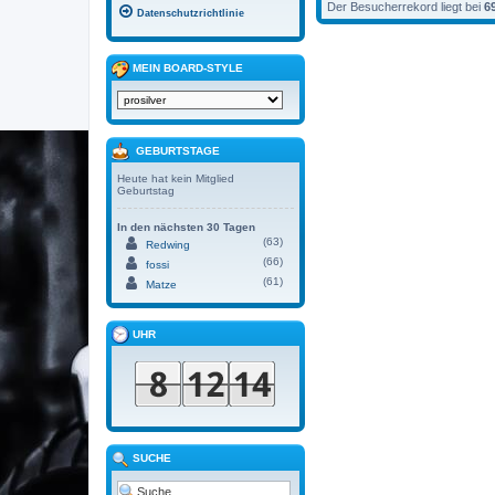
Der Besucherrekord liegt bei
6
Datenschutzrichtlinie
MEIN BOARD-STYLE
GEBURTSTAGE
Heute hat kein Mitglied
Geburtstag
In den nächsten 30 Tagen
(63)
Redwing
(66)
fossi
(61)
Matze
UHR
SUCHE