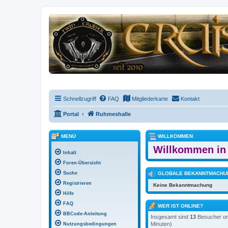
Schnellzugriff
FAQ
Mitgliederkarte
Kontakt
Portal
Ruhmeshalle
MENÜ
WILLKOMMEN
Willkommen in 
Inhalt
Foren-Übersicht
Suche
GLOBALE BEKANNTMACHU
Registrieren
Keine Bekanntmachung
Hilfe
FAQ
WER IST ONLINE?
BBCode-Anleitung
Insgesamt sind
13
Besucher onl
Minuten)
Nutzungsbedingungen