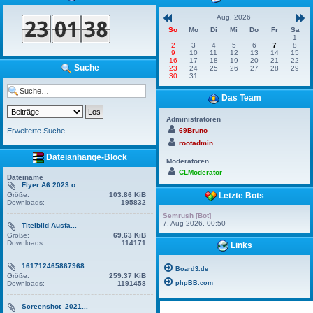
Aug. 2026
So
Mo
Di
Mi
Do
Fr
Sa
1
2
3
4
5
6
7
8
9
10
11
12
13
14
15
16
17
18
19
20
21
22
Suche
23
24
25
26
27
28
29
30
31
Das Team
Administratoren
Erweiterte Suche
69Bruno
rootadmin
Dateianhänge-Block
Moderatoren
CLModerator
Dateiname
Flyer A6 2023 o...
Größe:
103.86 KiB
Letzte Bots
Downloads:
195832
Semrush [Bot]
7. Aug 2026, 00:50
Titelbild Ausfa...
Größe:
69.63 KiB
Downloads:
114171
Links
161712465867968...
Board3.de
Größe:
259.37 KiB
Downloads:
1191458
phpBB.com
Screenshot_2021...