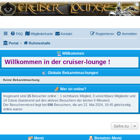
FAQ
Mitgliederkarte
Kontakt
Registrieren
Anmelden
Portal
Ruhmeshalle
Willkommen
Willkommen in der cruiser-lounge !
Globale Bekanntmachungen
Keine Bekanntmachung
Wer ist online?
Insgesamt sind
15
Besucher online :: 1 sichtbares Mitglied, 0 unsichtbare Mitglieder und
14 Gäste (basierend auf den aktiven Besuchern der letzten 5 Minuten)
Der Besucherrekord liegt bei
696
Besuchern, die am 22. Mai 2024, 16:45 gleichzeitig
online waren.
Gehe zu
Menü
Benutzer-Menü