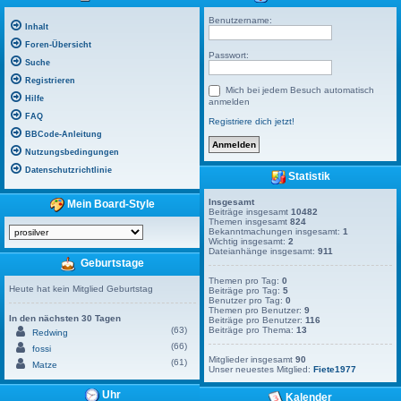
Benutzername:
Inhalt
Foren-Übersicht
Passwort:
Suche
Registrieren
Mich bei jedem Besuch automatisch
Hilfe
anmelden
FAQ
Registriere dich jetzt!
BBCode-Anleitung
Nutzungsbedingungen
Datenschutzrichtlinie
Statistik
Insgesamt
Mein Board-Style
Beiträge insgesamt
10482
Themen insgesamt
824
Bekanntmachungen insgesamt:
1
Wichtig insgesamt:
2
Dateianhänge insgesamt:
911
Geburtstage
Themen pro Tag:
0
Heute hat kein Mitglied Geburtstag
Beiträge pro Tag:
5
Benutzer pro Tag:
0
Themen pro Benutzer:
9
In den nächsten 30 Tagen
Beiträge pro Benutzer:
116
(63)
Beiträge pro Thema:
13
Redwing
(66)
fossi
Mitglieder insgesamt
90
(61)
Matze
Unser neuestes Mitglied:
Fiete1977
Uhr
Kalender