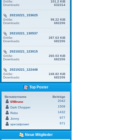
Größe:
101.2 KiB
Downloads:
632314
20210221_153625
Größe:
98.22 KiB
Downloads:
682206
20210221_130537
Größe:
287.63 KiB
Downloads:
682206
20210221_123015
Größe:
260.03 KiB
Downloads:
682206
20210221_122448
Größe:
248.82 KiB
Downloads:
682206
Top Poster
Benutzername
Beiträge
2042
69Bruno
1509
Dark Chopper
1432
Robs
977
Jonny
671
specialpower
Neue Mitglieder