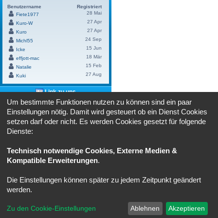
Benutzername
Registriert
28 Mai
Fiete1977
27 Apr
Kuro-W
27 Apr
Kuro
24 Sep
Michl55
15 Jun
Icke
18 Mär
effjott-mac
15 Feb
Natalie
27 Aug
Kuki
Link zu uns
Um bestimmte Funktionen nutzen zu können sind ein paar
Benutze bitte diesen Link um
"cruiser-
Einstellungen nötig. Damit wird gesteuert ob ein Dienst Cookies
lounge.de"
bei dir zu verlinken:
setzen darf oder nicht. Es werden Cookies gesetzt für folgende
HTML:
Dienste:
BBCode:
Technisch notwendige Cookies, Externe Medien &
Kompatible Erweiterungen
.
Powered by
Board3 Portal
© 2009 - 2023 Board3 Group
Die Einstellungen können später zu jedem Zeitpunkt geändert
Portal
Ruhmeshalle
Alle Zeiten sind
UTC+02:00
werden.
Powered by
phpBB
® Forum Software © phpBB Limited
Zu den Cookie-Einstellungen
Ablehnen
Akzeptieren
Deutsche Übersetzung durch
phpBB.de