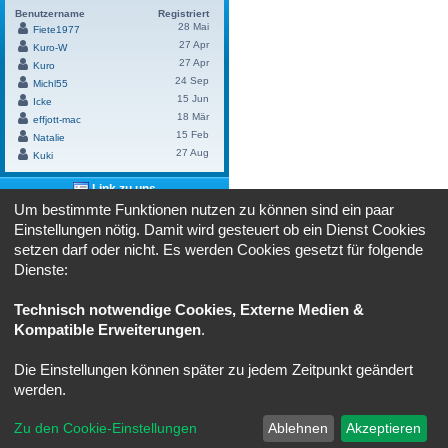
Benutzername
Registriert
28 Mai
Fiete1977
27 Apr
Kuro-W
27 Apr
Kuro
24 Sep
Michl55
15 Jun
Icke
18 Mär
effjott-mac
15 Feb
Natalie
27 Aug
Kuki
Link zu uns
Um bestimmte Funktionen nutzen zu können sind ein paar
Benutze bitte diesen Link um
"cruiser-
Einstellungen nötig. Damit wird gesteuert ob ein Dienst Cookies
lounge.de"
bei dir zu verlinken:
setzen darf oder nicht. Es werden Cookies gesetzt für folgende
HTML:
Dienste:
BBCode:
Technisch notwendige Cookies, Externe Medien &
Kompatible Erweiterungen
.
Powered by
Board3 Portal
© 2009 - 2023 Board3 Group
Die Einstellungen können später zu jedem Zeitpunkt geändert
Portal
Ruhmeshalle
Alle Zeiten sind
UTC+02:00
werden.
Powered by
phpBB
® Forum Software © phpBB Limited
Zu den Cookie-Einstellungen
Ablehnen
Akzeptieren
Deutsche Übersetzung durch
phpBB.de