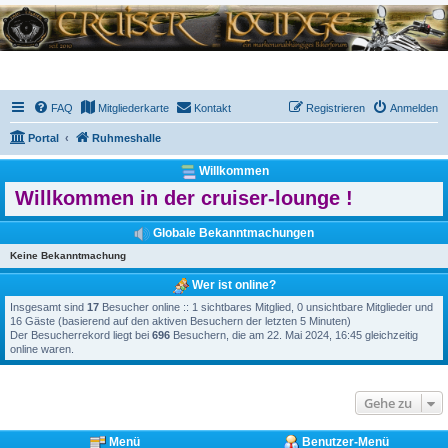
FAQ
Mitgliederkarte
Kontakt
Registrieren
Anmelden
Portal
Ruhmeshalle
Willkommen
Willkommen in der cruiser-lounge !
Globale Bekanntmachungen
Keine Bekanntmachung
Wer ist online?
Insgesamt sind
17
Besucher online :: 1 sichtbares Mitglied, 0 unsichtbare Mitglieder und
16 Gäste (basierend auf den aktiven Besuchern der letzten 5 Minuten)
Der Besucherrekord liegt bei
696
Besuchern, die am 22. Mai 2024, 16:45 gleichzeitig
online waren.
Gehe zu
Menü
Benutzer-Menü