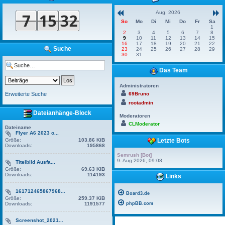
Aug. 2026
So
Mo
Di
Mi
Do
Fr
Sa
1
2
3
4
5
6
7
8
9
10
11
12
13
14
15
16
17
18
19
20
21
22
Suche
23
24
25
26
27
28
29
30
31
Das Team
Administratoren
Erweiterte Suche
69Bruno
rootadmin
Dateianhänge-Block
Moderatoren
CLModerator
Dateiname
Flyer A6 2023 o...
Größe:
103.86 KiB
Letzte Bots
Downloads:
195868
Semrush [Bot]
9. Aug 2026, 09:08
Titelbild Ausfa...
Größe:
69.63 KiB
Downloads:
114193
Links
161712465867968...
Board3.de
Größe:
259.37 KiB
Downloads:
1191577
phpBB.com
Screenshot_2021...