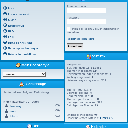
Benutzername:
Inhalt
Foren-Übersicht
Passwort:
Suche
Registrieren
Mich bei jedem Besuch automatisch
Hilfe
anmelden
FAQ
Registriere dich jetzt!
BBCode-Anleitung
Nutzungsbedingungen
Datenschutzrichtlinie
Statistik
Insgesamt
Mein Board-Style
Beiträge insgesamt
10482
Themen insgesamt
824
Bekanntmachungen insgesamt:
1
Wichtig insgesamt:
2
Dateianhänge insgesamt:
911
Geburtstage
Themen pro Tag:
0
Heute hat kein Mitglied Geburtstag
Beiträge pro Tag:
5
Benutzer pro Tag:
0
Themen pro Benutzer:
9
In den nächsten 30 Tagen
Beiträge pro Benutzer:
116
(63)
Beiträge pro Thema:
13
Redwing
(66)
fossi
Mitglieder insgesamt
90
(61)
Matze
Unser neuestes Mitglied:
Fiete1977
Uhr
Kalender