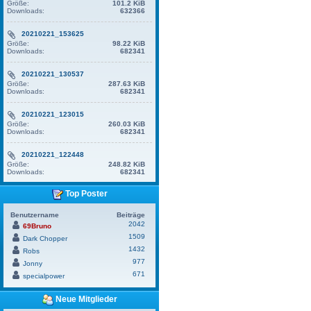
Größe:
101.2 KiB
Downloads:
632366
20210221_153625
Größe:
98.22 KiB
Downloads:
682341
20210221_130537
Größe:
287.63 KiB
Downloads:
682341
20210221_123015
Größe:
260.03 KiB
Downloads:
682341
20210221_122448
Größe:
248.82 KiB
Downloads:
682341
Top Poster
Benutzername
Beiträge
2042
69Bruno
1509
Dark Chopper
1432
Robs
977
Jonny
671
specialpower
Neue Mitglieder