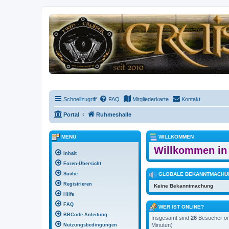
Schnellzugriff
FAQ
Mitgliederkarte
Kontakt
Portal
Ruhmeshalle
MENÜ
WILLKOMMEN
Willkommen in 
Inhalt
Foren-Übersicht
Suche
GLOBALE BEKANNTMACHU
Registrieren
Keine Bekanntmachung
Hilfe
FAQ
WER IST ONLINE?
BBCode-Anleitung
Insgesamt sind
26
Besucher onl
Minuten)
Nutzungsbedingungen