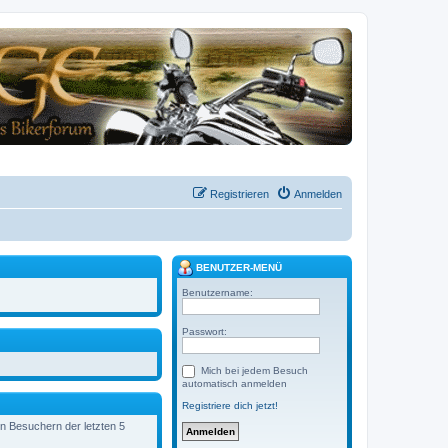
Registrieren
Anmelden
BENUTZER-MENÜ
Benutzername:
Passwort:
Mich bei jedem Besuch
automatisch anmelden
Registriere dich jetzt!
en Besuchern der letzten 5