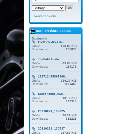
Erweiterte Suche
DATEIANHÄNGE-BLOCK
Dateiname
Flyer A6 2023 o...
Größe:
103.86 KiB
Downloads:
195833
Titelbild Ausfa...
Größe:
69.63 KiB
Downloads:
114171
161712465867968...
Größe:
259.37 KiB
Downloads:
1191483
Screenshot_2021...
Größe:
101.2 KiB
Downloads:
632318
20210221_153625
Größe:
98.22 KiB
Downloads:
682229
20210221_130537
Größe:
287.63 KiB