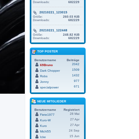
Downloads:
682229
20210221_123015
Größe:
260.03 KiB
Downloads:
682229
20210221_122448
Größe:
248.82 KiB
Downloads:
682229
TOP POSTER
Benutzername
Beiträge
2042
69Bruno
1509
Dark Chopper
1432
Robs
977
Jonny
671
specialpower
NEUE MITGLIEDER
Benutzername
Registriert
28 Mai
Fiete1977
27 Apr
Kuro-W
27 Apr
Kuro
24 Sep
Michl55
15 Jun
Icke