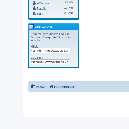
18 Mär
effjott-mac
15 Feb
Natalie
27 Aug
Kuki
LINK ZU UNS
Benutze bitte diesen Link um
"cruiser-lounge.de"
bei dir zu
verlinken:
HTML:
BBCode:
Portal
Ruhmeshalle