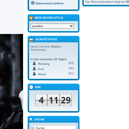
Der Besucherrekord liegt bei
6
Datenschutzrichtlinie
MEIN BOARD-STYLE
GEBURTSTAGE
Heute hat kein Mitglied
Geburtstag
In den nächsten 30 Tagen
(63)
Redwing
(66)
fossi
(61)
Matze
UHR
SUCHE