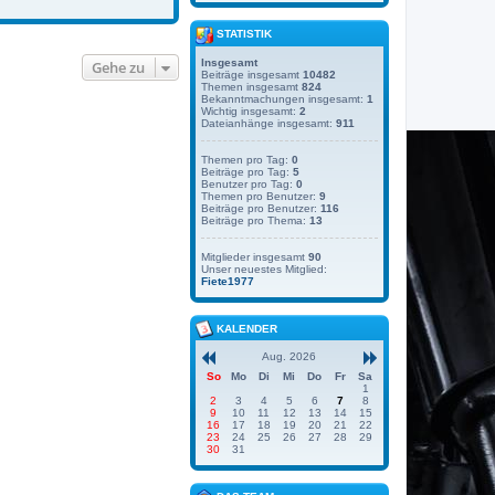
STATISTIK
Insgesamt
Gehe zu
Beiträge insgesamt
10482
Themen insgesamt
824
Bekanntmachungen insgesamt:
1
Wichtig insgesamt:
2
Dateianhänge insgesamt:
911
Themen pro Tag:
0
Beiträge pro Tag:
5
Benutzer pro Tag:
0
Themen pro Benutzer:
9
Beiträge pro Benutzer:
116
Beiträge pro Thema:
13
Mitglieder insgesamt
90
Unser neuestes Mitglied:
Fiete1977
KALENDER
Aug. 2026
So
Mo
Di
Mi
Do
Fr
Sa
1
2
3
4
5
6
7
8
9
10
11
12
13
14
15
16
17
18
19
20
21
22
23
24
25
26
27
28
29
30
31