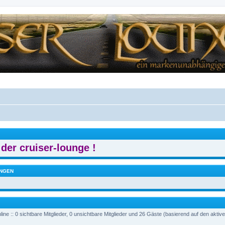
der cruiser-lounge !
NGEN
ine :: 0 sichtbare Mitglieder, 0 unsichtbare Mitglieder und 26 Gäste (basierend auf den aktiv