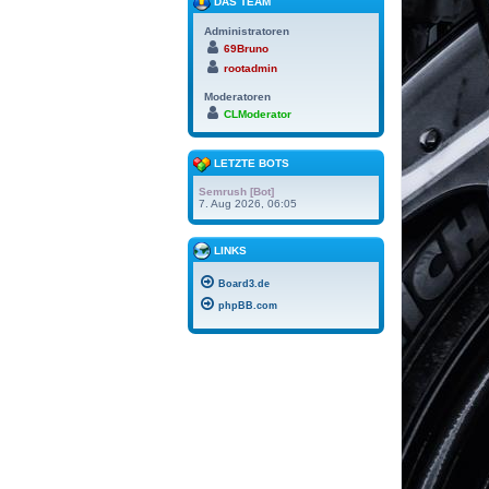
DAS TEAM
Administratoren
69Bruno
rootadmin
Moderatoren
CLModerator
LETZTE BOTS
Semrush [Bot]
7. Aug 2026, 06:05
LINKS
Board3.de
phpBB.com