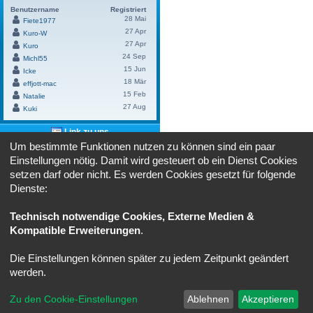
Benutzername
Registriert
28 Mai
Fiete1977
27 Apr
Kuro-W
27 Apr
Kuro
24 Sep
Michl55
15 Jun
Icke
18 Mär
effjott-mac
15 Feb
Natalie
27 Aug
Kuki
Link zu uns
Um bestimmte Funktionen nutzen zu können sind ein paar
Benutze bitte diesen Link um
"cruiser-
Einstellungen nötig. Damit wird gesteuert ob ein Dienst Cookies
lounge.de"
bei dir zu verlinken:
setzen darf oder nicht. Es werden Cookies gesetzt für folgende
HTML:
Dienste:
BBCode:
Technisch notwendige Cookies, Externe Medien &
Kompatible Erweiterungen
.
Powered by
Board3 Portal
© 2009 - 2023 Board3 Group
Die Einstellungen können später zu jedem Zeitpunkt geändert
Portal
Ruhmeshalle
Alle Zeiten sind
UTC+02:00
werden.
Powered by
phpBB
® Forum Software © phpBB Limited
Zu den Cookie-Einstellungen
Ablehnen
Akzeptieren
Deutsche Übersetzung durch
phpBB.de