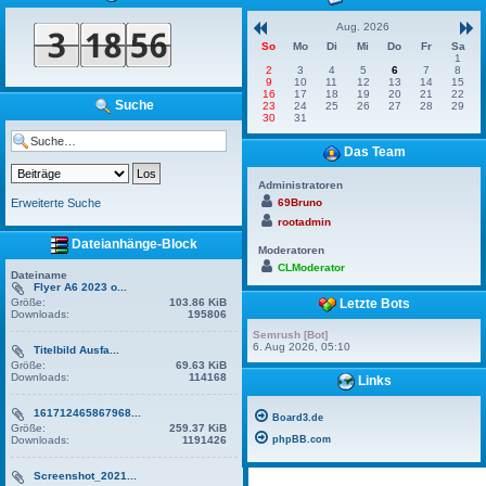
Aug. 2026
So
Mo
Di
Mi
Do
Fr
Sa
1
2
3
4
5
6
7
8
9
10
11
12
13
14
15
16
17
18
19
20
21
22
Suche
23
24
25
26
27
28
29
30
31
Das Team
Administratoren
Erweiterte Suche
69Bruno
rootadmin
Dateianhänge-Block
Moderatoren
CLModerator
Dateiname
Flyer A6 2023 o...
Größe:
103.86 KiB
Letzte Bots
Downloads:
195806
Semrush [Bot]
6. Aug 2026, 05:10
Titelbild Ausfa...
Größe:
69.63 KiB
Downloads:
114168
Links
161712465867968...
Board3.de
Größe:
259.37 KiB
Downloads:
1191426
phpBB.com
Screenshot_2021...