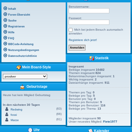
Benutzername:
Inhalt
Foren-Übersicht
Passwort:
Suche
Registrieren
Mich bei jedem Besuch automatisch
Hilfe
anmelden
FAQ
Registriere dich jetzt!
BBCode-Anleitung
Nutzungsbedingungen
Datenschutzrichtlinie
Statistik
Insgesamt
Mein Board-Style
Beiträge insgesamt
10482
Themen insgesamt
824
Bekanntmachungen insgesamt:
1
Wichtig insgesamt:
2
Dateianhänge insgesamt:
911
Geburtstage
Themen pro Tag:
0
Heute hat kein Mitglied Geburtstag
Beiträge pro Tag:
5
Benutzer pro Tag:
0
Themen pro Benutzer:
9
In den nächsten 30 Tagen
Beiträge pro Benutzer:
116
(63)
Beiträge pro Thema:
13
Redwing
(66)
fossi
Mitglieder insgesamt
90
(61)
Matze
Unser neuestes Mitglied:
Fiete1977
Uhr
Kalender