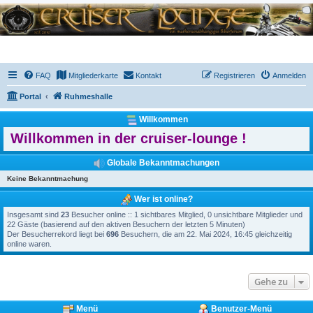
FAQ
Mitgliederkarte
Kontakt
Registrieren
Anmelden
Portal
Ruhmeshalle
Willkommen
Willkommen in der cruiser-lounge !
Globale Bekanntmachungen
Keine Bekanntmachung
Wer ist online?
Insgesamt sind
23
Besucher online :: 1 sichtbares Mitglied, 0 unsichtbare Mitglieder und
22 Gäste (basierend auf den aktiven Besuchern der letzten 5 Minuten)
Der Besucherrekord liegt bei
696
Besuchern, die am 22. Mai 2024, 16:45 gleichzeitig
online waren.
Gehe zu
Menü
Benutzer-Menü