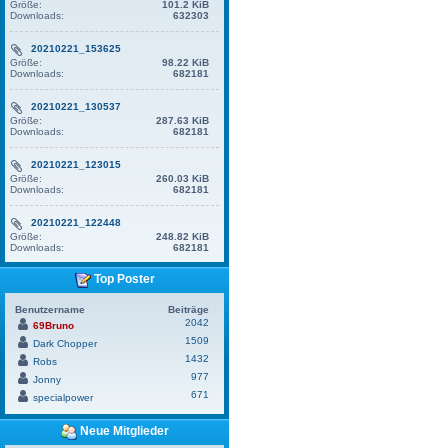
Größe:
101.2 KiB
Downloads:
632303
20210221_153625
Größe:
98.22 KiB
Downloads:
682181
20210221_130537
Größe:
287.63 KiB
Downloads:
682181
20210221_123015
Größe:
260.03 KiB
Downloads:
682181
20210221_122448
Größe:
248.82 KiB
Downloads:
682181
Top Poster
Benutzername
Beiträge
2042
69Bruno
1509
Dark Chopper
1432
Robs
977
Jonny
671
specialpower
Neue Mitglieder