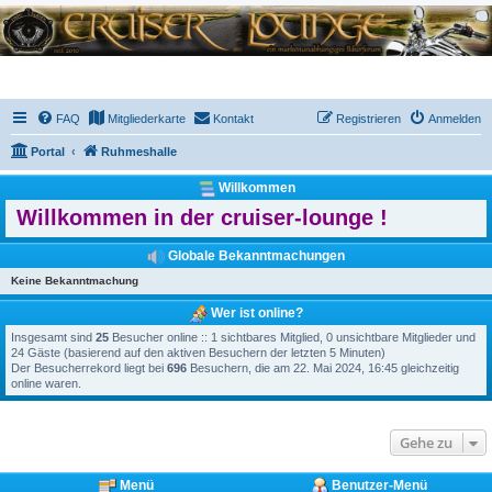
FAQ
Mitgliederkarte
Kontakt
Registrieren
Anmelden
Portal
Ruhmeshalle
Willkommen
Willkommen in der cruiser-lounge !
Globale Bekanntmachungen
Keine Bekanntmachung
Wer ist online?
Insgesamt sind
25
Besucher online :: 1 sichtbares Mitglied, 0 unsichtbare Mitglieder und
24 Gäste (basierend auf den aktiven Besuchern der letzten 5 Minuten)
Der Besucherrekord liegt bei
696
Besuchern, die am 22. Mai 2024, 16:45 gleichzeitig
online waren.
Gehe zu
Menü
Benutzer-Menü