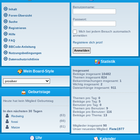
Benutzername:
Inhalt
Foren-Übersicht
Passwort:
Suche
Registrieren
Mich bei jedem Besuch automatisch
Hilfe
anmelden
FAQ
Registriere dich jetzt!
BBCode-Anleitung
Nutzungsbedingungen
Datenschutzrichtlinie
Statistik
Insgesamt
Mein Board-Style
Beiträge insgesamt
10482
Themen insgesamt
824
Bekanntmachungen insgesamt:
1
Wichtig insgesamt:
2
Dateianhänge insgesamt:
911
Geburtstage
Themen pro Tag:
0
Heute hat kein Mitglied Geburtstag
Beiträge pro Tag:
5
Benutzer pro Tag:
0
Themen pro Benutzer:
9
In den nächsten 30 Tagen
Beiträge pro Benutzer:
116
(63)
Beiträge pro Thema:
13
Redwing
(66)
fossi
Mitglieder insgesamt
90
(61)
Matze
Unser neuestes Mitglied:
Fiete1977
Uhr
Kalender