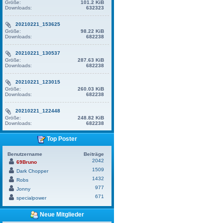
Größe:
101.2 KiB
Downloads:
632323
20210221_153625
Größe:
98.22 KiB
Downloads:
682238
20210221_130537
Größe:
287.63 KiB
Downloads:
682238
20210221_123015
Größe:
260.03 KiB
Downloads:
682238
20210221_122448
Größe:
248.82 KiB
Downloads:
682238
Top Poster
Benutzername
Beiträge
2042
69Bruno
1509
Dark Chopper
1432
Robs
977
Jonny
671
specialpower
Neue Mitglieder