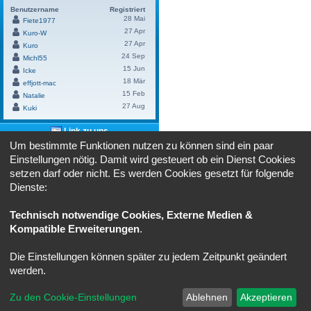
Benutzername
Registriert
28 Mai
Fiete1977
27 Apr
Kuro-W
27 Apr
Kuro
24 Sep
Michl55
15 Jun
Icke
18 Mär
effjott-mac
15 Feb
Natalie
27 Aug
Kuki
Link zu uns
Um bestimmte Funktionen nutzen zu können sind ein paar
Benutze bitte diesen Link um
"cruiser-
Einstellungen nötig. Damit wird gesteuert ob ein Dienst Cookies
lounge.de"
bei dir zu verlinken:
setzen darf oder nicht. Es werden Cookies gesetzt für folgende
HTML:
Dienste:
BBCode:
Technisch notwendige Cookies, Externe Medien &
Kompatible Erweiterungen
.
Powered by
Board3 Portal
© 2009 - 2023 Board3 Group
Die Einstellungen können später zu jedem Zeitpunkt geändert
Portal
Ruhmeshalle
Alle Zeiten sind
UTC+02:00
werden.
Powered by
phpBB
® Forum Software © phpBB Limited
Zu den Cookie-Einstellungen
Ablehnen
Akzeptieren
Deutsche Übersetzung durch
phpBB.de