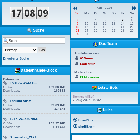
Aug. 2026
So
Mo
Di
Mi
Do
Fr
Sa
1
2
3
4
5
6
7
8
9
10
11
12
13
14
15
16
17
18
19
20
21
22
Suche
23
24
25
26
27
28
29
30
31
Das Team
Administratoren
Erweiterte Suche
69Bruno
rootadmin
Dateianhänge-Block
Moderatoren
CLModerator
Dateiname
Flyer A6 2023 o...
Größe:
103.86 KiB
Letzte Bots
Downloads:
195833
Semrush [Bot]
7. Aug 2026, 19:02
Titelbild Ausfa...
Größe:
69.63 KiB
Downloads:
114173
Links
161712465867968...
Board3.de
Größe:
259.37 KiB
Downloads:
1191493
phpBB.com
Screenshot_2021...