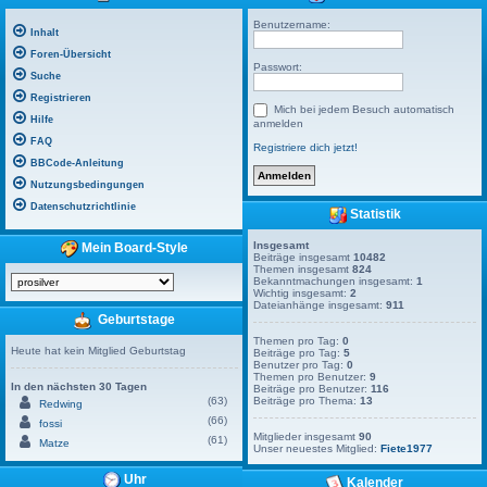
Benutzername:
Inhalt
Foren-Übersicht
Passwort:
Suche
Registrieren
Mich bei jedem Besuch automatisch
Hilfe
anmelden
FAQ
Registriere dich jetzt!
BBCode-Anleitung
Nutzungsbedingungen
Datenschutzrichtlinie
Statistik
Insgesamt
Mein Board-Style
Beiträge insgesamt
10482
Themen insgesamt
824
Bekanntmachungen insgesamt:
1
Wichtig insgesamt:
2
Dateianhänge insgesamt:
911
Geburtstage
Themen pro Tag:
0
Heute hat kein Mitglied Geburtstag
Beiträge pro Tag:
5
Benutzer pro Tag:
0
Themen pro Benutzer:
9
In den nächsten 30 Tagen
Beiträge pro Benutzer:
116
(63)
Beiträge pro Thema:
13
Redwing
(66)
fossi
Mitglieder insgesamt
90
(61)
Matze
Unser neuestes Mitglied:
Fiete1977
Uhr
Kalender