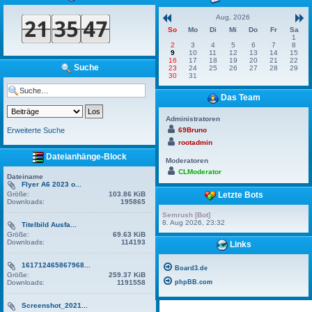
Aug. 2026
So
Mo
Di
Mi
Do
Fr
Sa
1
2
3
4
5
6
7
8
9
10
11
12
13
14
15
16
17
18
19
20
21
22
Suche
23
24
25
26
27
28
29
30
31
Das Team
Administratoren
Erweiterte Suche
69Bruno
rootadmin
Dateianhänge-Block
Moderatoren
CLModerator
Dateiname
Flyer A6 2023 o...
Größe:
103.86 KiB
Letzte Bots
Downloads:
195865
Semrush [Bot]
8. Aug 2026, 23:32
Titelbild Ausfa...
Größe:
69.63 KiB
Downloads:
114193
Links
161712465867968...
Board3.de
Größe:
259.37 KiB
Downloads:
1191558
phpBB.com
Screenshot_2021...