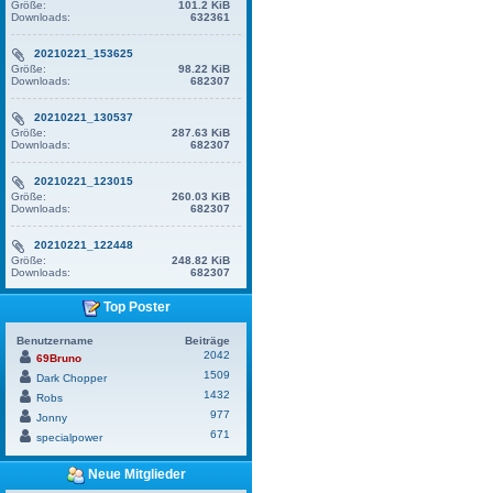
Größe:
101.2 KiB
Downloads:
632361
20210221_153625
Größe:
98.22 KiB
Downloads:
682307
20210221_130537
Größe:
287.63 KiB
Downloads:
682307
20210221_123015
Größe:
260.03 KiB
Downloads:
682307
20210221_122448
Größe:
248.82 KiB
Downloads:
682307
Top Poster
Benutzername
Beiträge
2042
69Bruno
1509
Dark Chopper
1432
Robs
977
Jonny
671
specialpower
Neue Mitglieder