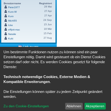
Benutzername
Registriert
28 Mai
Fiete1977
27 Apr
Kuro-W
27 Apr
Kuro
24 Sep
Michl55
15 Jun
Icke
18 Mär
effjott-mac
15 Feb
Natalie
27 Aug
Kuki
Link zu uns
Um bestimmte Funktionen nutzen zu können sind ein paar
Benutze bitte diesen Link um
"cruiser-
Einstellungen nötig. Damit wird gesteuert ob ein Dienst Cookies
lounge.de"
bei dir zu verlinken:
setzen darf oder nicht. Es werden Cookies gesetzt für folgende
HTML:
Dienste:
BBCode:
Technisch notwendige Cookies, Externe Medien &
Kompatible Erweiterungen
.
Powered by
Board3 Portal
© 2009 - 2023 Board3 Group
Die Einstellungen können später zu jedem Zeitpunkt geändert
Portal
Ruhmeshalle
Alle Zeiten sind
UTC+02:00
werden.
Powered by
phpBB
® Forum Software © phpBB Limited
Zu den Cookie-Einstellungen
Ablehnen
Akzeptieren
Deutsche Übersetzung durch
phpBB.de