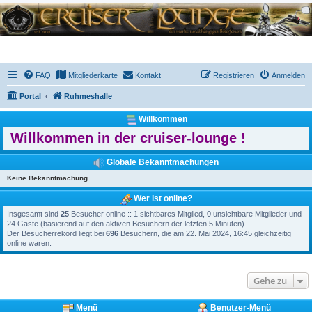
FAQ
Mitgliederkarte
Kontakt
Registrieren
Anmelden
Portal
Ruhmeshalle
Willkommen
Willkommen in der cruiser-lounge !
Globale Bekanntmachungen
Keine Bekanntmachung
Wer ist online?
Insgesamt sind
25
Besucher online :: 1 sichtbares Mitglied, 0 unsichtbare Mitglieder und
24 Gäste (basierend auf den aktiven Besuchern der letzten 5 Minuten)
Der Besucherrekord liegt bei
696
Besuchern, die am 22. Mai 2024, 16:45 gleichzeitig
online waren.
Gehe zu
Menü
Benutzer-Menü