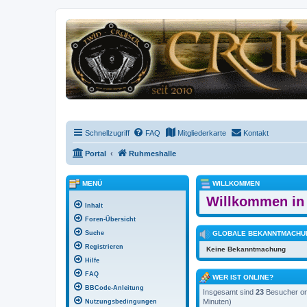
Schnellzugriff
FAQ
Mitgliederkarte
Kontakt
Portal
Ruhmeshalle
MENÜ
WILLKOMMEN
Willkommen in 
Inhalt
Foren-Übersicht
Suche
GLOBALE BEKANNTMACHU
Registrieren
Keine Bekanntmachung
Hilfe
FAQ
WER IST ONLINE?
BBCode-Anleitung
Insgesamt sind
23
Besucher onl
Minuten)
Nutzungsbedingungen