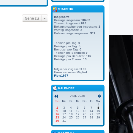
STATISTIK
Insgesamt
Gehe zu
Beiträge insgesamt
10482
Themen insgesamt
824
Bekanntmachungen insgesamt:
1
Wichtig insgesamt:
2
Dateianhänge insgesamt:
911
Themen pro Tag:
0
Beiträge pro Tag:
5
Benutzer pro Tag:
0
Themen pro Benutzer:
9
Beiträge pro Benutzer:
116
Beiträge pro Thema:
13
Mitglieder insgesamt
90
Unser neuestes Mitglied:
Fiete1977
KALENDER
Aug. 2026
So
Mo
Di
Mi
Do
Fr
Sa
1
2
3
4
5
6
7
8
9
10
11
12
13
14
15
16
17
18
19
20
21
22
23
24
25
26
27
28
29
30
31