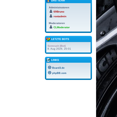
DAS TEAM
Administratoren
69Bruno
rootadmin
Moderatoren
CLModerator
LETZTE BOTS
Semrush [Bot]
8. Aug 2026, 20:01
LINKS
Board3.de
phpBB.com