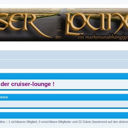
der cruiser-lounge !
NGEN
ine :: 1 sichtbares Mitglied, 0 unsichtbare Mitglieder und 22 Gäste (basierend auf den aktiv