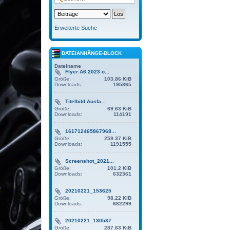
Erweiterte Suche
DATEIANHÄNGE-BLOCK
Dateiname
Flyer A6 2023 o...
Größe:
103.86 KiB
Downloads:
195865
Titelbild Ausfa...
Größe:
69.63 KiB
Downloads:
114191
161712465867968...
Größe:
259.37 KiB
Downloads:
1191555
Screenshot_2021...
Größe:
101.2 KiB
Downloads:
632361
20210221_153625
Größe:
98.22 KiB
Downloads:
682299
20210221_130537
Größe:
287.63 KiB