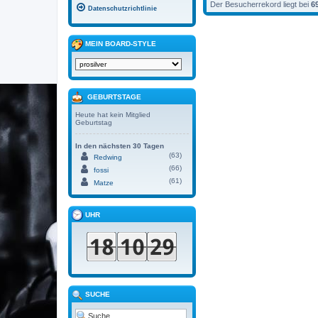
Der Besucherrekord liegt bei
6
Datenschutzrichtlinie
MEIN BOARD-STYLE
GEBURTSTAGE
Heute hat kein Mitglied
Geburtstag
In den nächsten 30 Tagen
(63)
Redwing
(66)
fossi
(61)
Matze
UHR
SUCHE