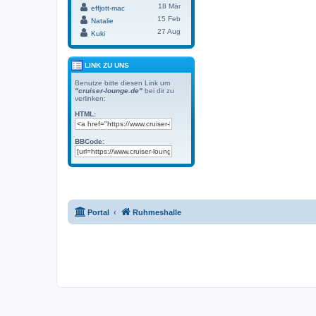
18 Mär
effjott-mac
15 Feb
Natalie
27 Aug
Kuki
LINK ZU UNS
Benutze bitte diesen Link um
"cruiser-lounge.de"
bei dir zu
verlinken:
HTML:
BBCode:
Portal
Ruhmeshalle