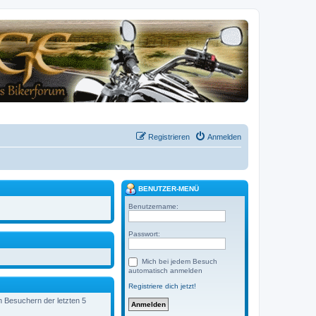
Registrieren
Anmelden
BENUTZER-MENÜ
Benutzername:
Passwort:
Mich bei jedem Besuch
automatisch anmelden
Registriere dich jetzt!
en Besuchern der letzten 5