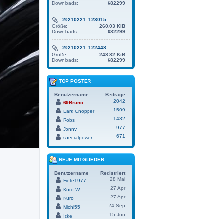
Downloads:
682299
20210221_123015
Größe:
260.03 KiB
Downloads:
682299
20210221_122448
Größe:
248.82 KiB
Downloads:
682299
TOP POSTER
Benutzername
Beiträge
2042
69Bruno
1509
Dark Chopper
1432
Robs
977
Jonny
671
specialpower
NEUE MITGLIEDER
Benutzername
Registriert
28 Mai
Fiete1977
27 Apr
Kuro-W
27 Apr
Kuro
24 Sep
Michl55
15 Jun
Icke