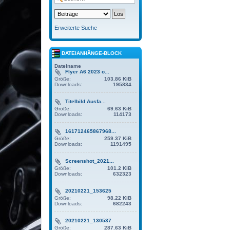
Erweiterte Suche
DATEIANHÄNGE-BLOCK
Dateiname
Flyer A6 2023 o...
Größe:
103.86 KiB
Downloads:
195834
Titelbild Ausfa...
Größe:
69.63 KiB
Downloads:
114173
161712465867968...
Größe:
259.37 KiB
Downloads:
1191495
Screenshot_2021...
Größe:
101.2 KiB
Downloads:
632323
20210221_153625
Größe:
98.22 KiB
Downloads:
682243
20210221_130537
Größe:
287.63 KiB