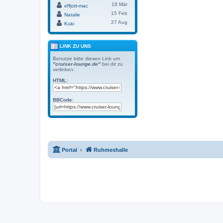
18 Mär
effjott-mac
15 Feb
Natalie
27 Aug
Kuki
LINK ZU UNS
Benutze bitte diesen Link um
"cruiser-lounge.de"
bei dir zu
verlinken:
HTML:
BBCode:
Portal
Ruhmeshalle