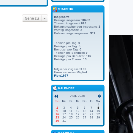
STATISTIK
Insgesamt
Gehe zu
Beiträge insgesamt
10482
Themen insgesamt
824
Bekanntmachungen insgesamt:
1
Wichtig insgesamt:
2
Dateianhänge insgesamt:
911
Themen pro Tag:
0
Beiträge pro Tag:
5
Benutzer pro Tag:
0
Themen pro Benutzer:
9
Beiträge pro Benutzer:
116
Beiträge pro Thema:
13
Mitglieder insgesamt
90
Unser neuestes Mitglied:
Fiete1977
KALENDER
Aug. 2026
So
Mo
Di
Mi
Do
Fr
Sa
1
2
3
4
5
6
7
8
9
10
11
12
13
14
15
16
17
18
19
20
21
22
23
24
25
26
27
28
29
30
31