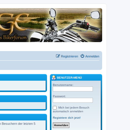
Registrieren
Anmelden
BENUTZER-MENÜ
Benutzername:
Passwort:
Mich bei jedem Besuch
automatisch anmelden
Registriere dich jetzt!
en Besuchern der letzten 5