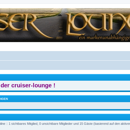
der cruiser-lounge !
NGEN
ine :: 1 sichtbares Mitglied, 0 unsichtbare Mitglieder und 15 Gäste (basierend auf den aktiv