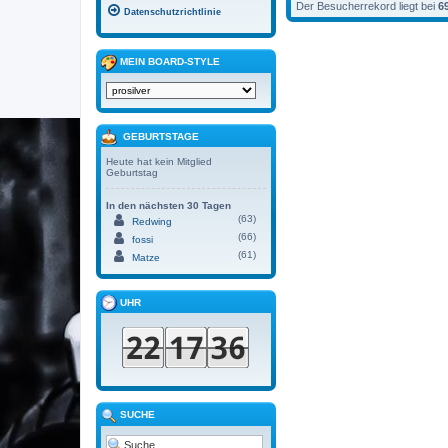
Der Besucherrekord liegt bei
6
Datenschutzrichtlinie
MEIN BOARD-STYLE
GEBURTSTAGE
Heute hat kein Mitglied
Geburtstag
In den nächsten 30 Tagen
(63)
Redwing
(66)
fossi
(61)
Matze
UHR
SUCHE