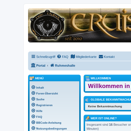
Schnellzugriff
FAQ
Mitgliederkarte
Kontakt
Portal
Ruhmeshalle
MENÜ
WILLKOMMEN
Willkommen in 
Inhalt
Foren-Übersicht
Suche
GLOBALE BEKANNTMACHU
Registrieren
Keine Bekanntmachung
Hilfe
FAQ
WER IST ONLINE?
BBCode-Anleitung
Insgesamt sind
16
Besucher onl
Minuten)
Nutzungsbedingungen