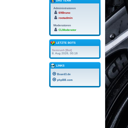
DAS TEAM
Administratoren
69Bruno
rootadmin
Moderatoren
CLModerator
LETZTE BOTS
Semrush [Bot]
8. Aug 2026, 00:16
LINKS
Board3.de
phpBB.com