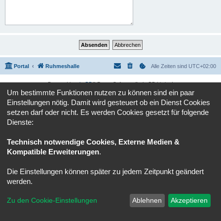
Portal
Ruhmeshalle
Alle Zeiten sind
UTC+02:00
Powered by
phpBB
® Forum Software © phpBB Limited
Um bestimmte Funktionen nutzen zu können sind ein paar
Deutsche Übersetzung durch
phpBB.de
Einstellungen nötig. Damit wird gesteuert ob ein Dienst Cookies
Datenschutz
|
Nutzungsbedingungen
setzen darf oder nicht. Es werden Cookies gesetzt für folgende
Dienste:
Technisch notwendige Cookies, Externe Medien &
Kompatible Erweiterungen
.
Die Einstellungen können später zu jedem Zeitpunkt geändert
werden.
Zu den Cookie-Einstellungen
Ablehnen
Akzeptieren