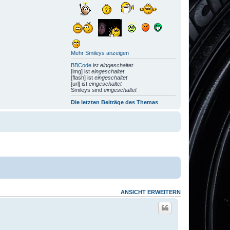
Mehr Smileys anzeigen
BBCode
ist
eingeschaltet
[img] ist
eingeschaltet
[flash] ist
eingeschaltet
[url] ist
eingeschaltet
Smileys sind
eingeschaltet
Die letzten Beiträge des Themas
ANSICHT ERWEITERN