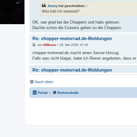
Jonny
hat geschrieben:
↑
Was hab ich verpasst?
OK, war grad bei die Choppers und habs gelesen.
Dachte schon die Cruisers gehen zu die Choppers.
Re: chopper-motorrad.de-Meldungen
von
69Bruno
» 29. Mai 2026, 07:45
chopper-motorrad.de macht einen Server-Umzug.
Falls was nicht klappt, habe ich Reiner angeboten, dass er h
Re: chopper-motorrad.de-Meldungen
von
Jonny
» 29. Mai 2026, 07:42
Nach oben
Was hab ich verpasst?
Portal
Ruhmeshalle
Re: chopper-motorrad.de-Meldungen
von
helbing1
» 28. Mai 2026, 10:43
Was Sollen das für Sachschaden Meldungen sein?
chopper-motorrad.de-Meldungen