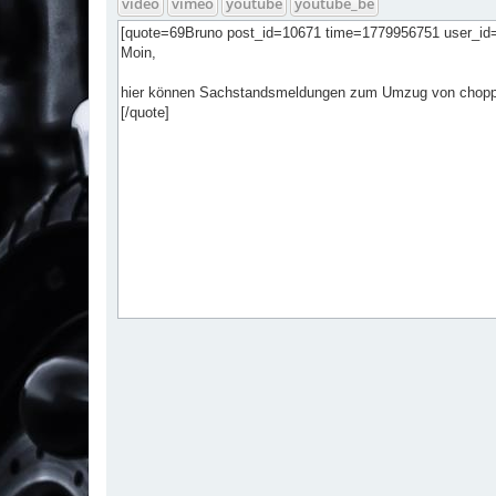
video
vimeo
youtube
youtube_be