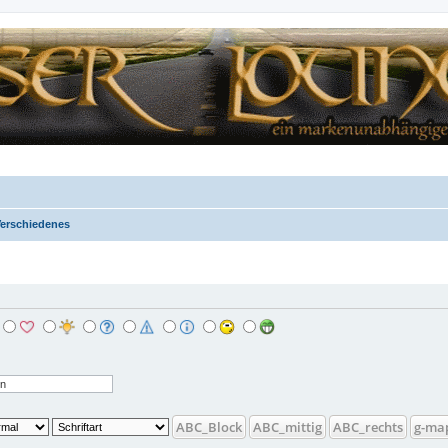
erschiedenes
ABC_Block
ABC_mittig
ABC_rechts
g-ma