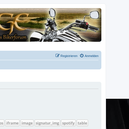
Registrieren
Anmelden
ps
iframe
image
signatur_img
spotify
table