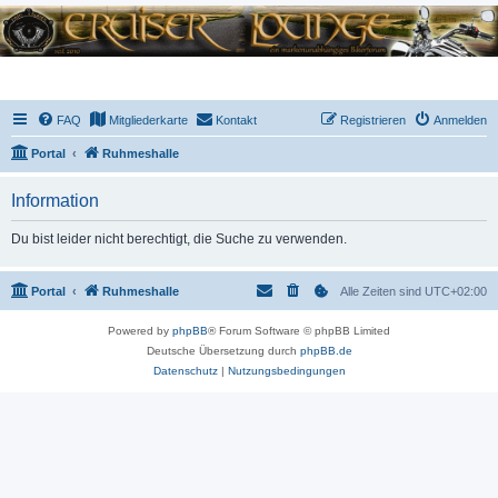
FAQ
Mitgliederkarte
Kontakt
Registrieren
Anmelden
Portal
Ruhmeshalle
Information
Du bist leider nicht berechtigt, die Suche zu verwenden.
Portal
Ruhmeshalle
Alle Zeiten sind
UTC+02:00
Powered by
phpBB
® Forum Software © phpBB Limited
Deutsche Übersetzung durch
phpBB.de
Datenschutz
|
Nutzungsbedingungen