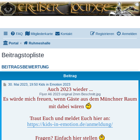
FAQ
Mitgliederkarte
Kontakt
Registrieren
Anmelden
Portal
Ruhmeshalle
Beitragstopliste
BEITRAGSBEWERTUNG
Beitrag
3
30. Mai 2023, 19:50 Kids in Emotion 2023
0
Auch 2023 wieder ...
.
Flyer A6 2023 original 2mm Beschnitt.jpg
M
Es würde mich freuen, wenn Gäste aus dem Münchner Raum
a
i
mit dabei wären
2
0
2
Traut Euch und meldet Euch hier an:
3
,
https://kids-in-emotion.de/anmeldung/
1
9
:
5
Fragen? Einfach hier stellen