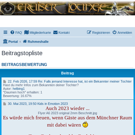
FAQ
Mitgliederkarte
Kontakt
Registrieren
Anmelden
Portal
Ruhmeshalle
Beitragstopliste
BEITRAGSBEWERTUNG
Beitrag
2
22. Feb 2026, 17:59 Re: Falls jemand Interesse hat, ist ein Bekannter meiner Tochter
2
Hast du mehr Infos zum Bekannten deiner Tochter?
.
Autor:
helbing1
F
"Daumen hoch" erhalten: 1
e
Bewertung: 16.67%
b
2
3
30. Mai 2023, 19:50 Kids in Emotion 2023
0
0
Auch 2023 wieder ...
2
.
Flyer A6 2023 original 2mm Beschnitt.jpg
6
M
Es würde mich freuen, wenn Gäste aus dem Münchner Raum
,
a
1
i
mit dabei wären
7
2
:
0
5
2