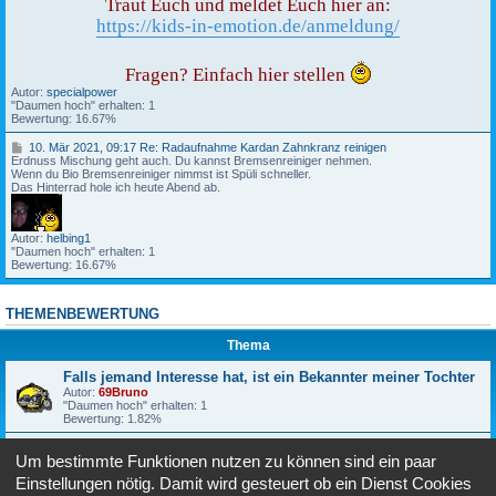
9
Traut Euch und meldet Euch hier an:
3
,
https://kids-in-emotion.de/anmeldung/
R
1
e
9
:
:
F
5
Fragen? Einfach hier stellen
a
0
Autor:
specialpower
l
"Daumen hoch" erhalten: 1
l
K
Bewertung: 16.67%
s
i
j
d
1
e
10. Mär 2021, 09:17 Re: Radaufnahme Kardan Zahnkranz reinigen
s
0
Erdnuss Mischung geht auch. Du kannst Bremsenreiniger nehmen.
m
i
.
Wenn du Bio Bremsenreiniger nimmst ist Spüli schneller.
a
n
M
Das Hinterrad hole ich heute Abend ab.
n
E
ä
d
m
r
I
o
2
n
t
Autor:
helbing1
0
t
i
"Daumen hoch" erhalten: 1
2
e
o
Bewertung: 16.67%
1
r
n
,
e
2
0
s
0
9
s
2
THEMENBEWERTUNG
:
e
3
1
h
Thema
7
a
t
R
,
Falls jemand Interesse hat, ist ein Bekannter meiner Tochter
e
i
Autor:
69Bruno
:
s
"Daumen hoch" erhalten: 1
R
t
Bewertung: 1.82%
a
e
d
i
Kids in Emotion 2023
a
n
Um bestimmte Funktionen nutzen zu können sind ein paar
Autor:
specialpower
u
B
"Daumen hoch" erhalten: 1
f
e
Einstellungen nötig. Damit wird gesteuert ob ein Dienst Cookies
Bewertung: 1.82%
n
k