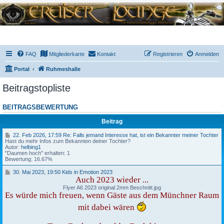
FAQ
Mitgliederkarte
Kontakt
Registrieren
Anmelden
Portal
Ruhmeshalle
Beitragstopliste
BEITRAGSBEWERTUNG
Beitrag
2
22. Feb 2026, 17:59 Re: Falls jemand Interesse hat, ist ein Bekannter meiner Tochter
2
Hast du mehr Infos zum Bekannten deiner Tochter?
.
Autor:
helbing1
F
"Daumen hoch" erhalten: 1
e
Bewertung: 16.67%
b
2
3
30. Mai 2023, 19:50 Kids in Emotion 2023
0
0
Auch 2023 wieder ...
2
.
Flyer A6 2023 original 2mm Beschnitt.jpg
6
M
Es würde mich freuen, wenn Gäste aus dem Münchner Raum
,
a
1
i
mit dabei wären
7
2
:
0
5
2