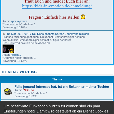
9
Traut Euch und meldet Euch hier an:
3
,
https://kids-in-emotion.de/anmeldung/
R
1
e
9
:
:
F
5
Fragen? Einfach hier stellen
a
0
Autor:
specialpower
l
"Daumen hoch" erhalten: 1
l
K
Bewertung: 16.67%
s
i
j
d
1
e
10. Mär 2021, 09:17 Re: Radaufnahme Kardan Zahnkranz reinigen
s
0
Erdnuss Mischung geht auch. Du kannst Bremsenreiniger nehmen.
m
i
.
Wenn du Bio Bremsenreiniger nimmst ist Spüli schneller.
a
n
M
Das Hinterrad hole ich heute Abend ab.
n
E
ä
d
m
r
I
o
2
n
t
Autor:
helbing1
0
t
i
"Daumen hoch" erhalten: 1
2
e
o
Bewertung: 16.67%
1
r
n
,
e
2
0
s
0
9
s
2
THEMENBEWERTUNG
:
e
3
1
h
Thema
7
a
t
R
,
Falls jemand Interesse hat, ist ein Bekannter meiner Tochter
e
i
Autor:
69Bruno
:
s
"Daumen hoch" erhalten: 1
R
t
Bewertung: 1.82%
a
e
d
i
Kids in Emotion 2023
a
n
Um bestimmte Funktionen nutzen zu können sind ein paar
Autor:
specialpower
u
B
"Daumen hoch" erhalten: 1
f
e
Einstellungen nötig. Damit wird gesteuert ob ein Dienst Cookies
Bewertung: 1.82%
n
k