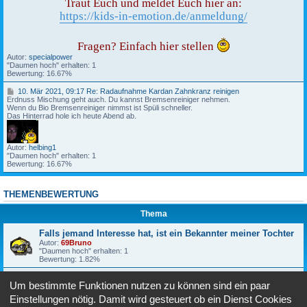
9
Traut Euch und meldet Euch hier an:
3
,
https://kids-in-emotion.de/anmeldung/
R
1
e
9
:
:
F
5
Fragen? Einfach hier stellen
a
0
Autor:
specialpower
l
"Daumen hoch" erhalten: 1
l
K
Bewertung: 16.67%
s
i
j
d
1
e
10. Mär 2021, 09:17 Re: Radaufnahme Kardan Zahnkranz reinigen
s
0
Erdnuss Mischung geht auch. Du kannst Bremsenreiniger nehmen.
m
i
.
Wenn du Bio Bremsenreiniger nimmst ist Spüli schneller.
a
n
M
Das Hinterrad hole ich heute Abend ab.
n
E
ä
d
m
r
I
o
2
n
t
Autor:
helbing1
0
t
i
"Daumen hoch" erhalten: 1
2
e
o
Bewertung: 16.67%
1
r
n
,
e
2
0
s
0
9
s
2
THEMENBEWERTUNG
:
e
3
1
h
Thema
7
a
t
R
,
Falls jemand Interesse hat, ist ein Bekannter meiner Tochter
e
i
Autor:
69Bruno
:
s
"Daumen hoch" erhalten: 1
R
t
Bewertung: 1.82%
a
e
d
i
Kids in Emotion 2023
a
n
Um bestimmte Funktionen nutzen zu können sind ein paar
Autor:
specialpower
u
B
"Daumen hoch" erhalten: 1
f
e
Einstellungen nötig. Damit wird gesteuert ob ein Dienst Cookies
Bewertung: 1.82%
n
k