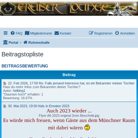
FAQ
Mitgliederkarte
Kontakt
Registrieren
Anmelden
Portal
Ruhmeshalle
Beitragstopliste
BEITRAGSBEWERTUNG
Beitrag
2
22. Feb 2026, 17:59 Re: Falls jemand Interesse hat, ist ein Bekannter meiner Tochter
2
Hast du mehr Infos zum Bekannten deiner Tochter?
.
Autor:
helbing1
F
"Daumen hoch" erhalten: 1
e
Bewertung: 16.67%
b
2
3
30. Mai 2023, 19:50 Kids in Emotion 2023
0
0
Auch 2023 wieder ...
2
.
Flyer A6 2023 original 2mm Beschnitt.jpg
6
M
Es würde mich freuen, wenn Gäste aus dem Münchner Raum
,
a
1
i
mit dabei wären
7
2
:
0
5
2