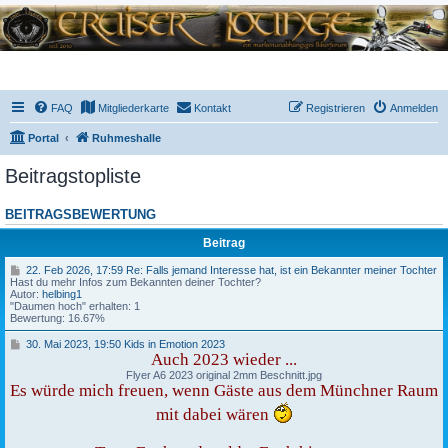
FAQ
Mitgliederkarte
Kontakt
Registrieren
Anmelden
Portal
Ruhmeshalle
Beitragstopliste
BEITRAGSBEWERTUNG
Beitrag
2
22. Feb 2026, 17:59 Re: Falls jemand Interesse hat, ist ein Bekannter meiner Tochter
2
Hast du mehr Infos zum Bekannten deiner Tochter?
.
Autor:
helbing1
F
"Daumen hoch" erhalten: 1
e
Bewertung: 16.67%
b
2
3
30. Mai 2023, 19:50 Kids in Emotion 2023
0
0
Auch 2023 wieder ...
2
.
Flyer A6 2023 original 2mm Beschnitt.jpg
6
M
Es würde mich freuen, wenn Gäste aus dem Münchner Raum
,
a
1
i
mit dabei wären
7
2
:
0
5
2