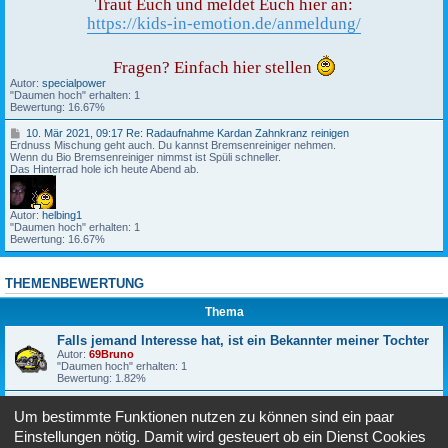
9
Traut Euch und meldet Euch hier an:
3
,
https://kids-in-emotion.de/anmeldung/
R
1
e
9
:
:
F
5
Fragen? Einfach hier stellen
a
0
Autor:
specialpower
l
"Daumen hoch" erhalten: 1
l
K
Bewertung: 16.67%
s
i
j
d
1
e
10. Mär 2021, 09:17 Re: Radaufnahme Kardan Zahnkranz reinigen
s
0
Erdnuss Mischung geht auch. Du kannst Bremsenreiniger nehmen.
m
i
.
Wenn du Bio Bremsenreiniger nimmst ist Spüli schneller.
a
n
M
Das Hinterrad hole ich heute Abend ab.
n
E
ä
d
m
r
I
o
2
n
t
Autor:
helbing1
0
t
i
"Daumen hoch" erhalten: 1
2
e
o
Bewertung: 16.67%
1
r
n
,
e
2
0
s
0
9
s
2
THEMENBEWERTUNG
:
e
3
1
h
Thema
7
a
t
R
,
Falls jemand Interesse hat, ist ein Bekannter meiner Tochter
e
i
Autor:
69Bruno
:
s
"Daumen hoch" erhalten: 1
R
t
Bewertung: 1.82%
a
e
d
i
Kids in Emotion 2023
a
n
Um bestimmte Funktionen nutzen zu können sind ein paar
Autor:
specialpower
u
B
"Daumen hoch" erhalten: 1
f
e
Einstellungen nötig. Damit wird gesteuert ob ein Dienst Cookies
Bewertung: 1.82%
n
k