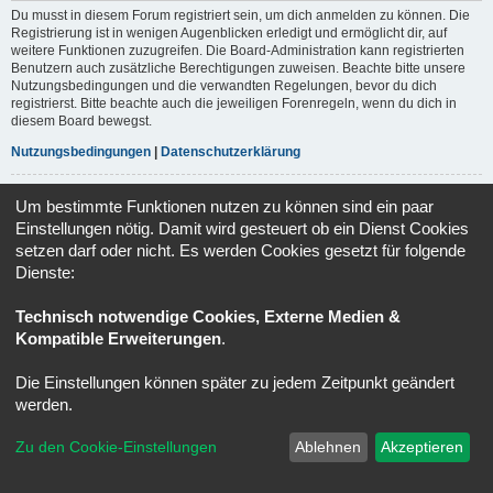
Du musst in diesem Forum registriert sein, um dich anmelden zu können. Die
Registrierung ist in wenigen Augenblicken erledigt und ermöglicht dir, auf
weitere Funktionen zuzugreifen. Die Board-Administration kann registrierten
Benutzern auch zusätzliche Berechtigungen zuweisen. Beachte bitte unsere
Nutzungsbedingungen und die verwandten Regelungen, bevor du dich
registrierst. Bitte beachte auch die jeweiligen Forenregeln, wenn du dich in
diesem Board bewegst.
Nutzungsbedingungen
|
Datenschutzerklärung
Registrieren
Um bestimmte Funktionen nutzen zu können sind ein paar
Einstellungen nötig. Damit wird gesteuert ob ein Dienst Cookies
setzen darf oder nicht. Es werden Cookies gesetzt für folgende
Portal
Ruhmeshalle
Alle Zeiten sind
UTC+02:00
Dienste:
Powered by
phpBB
® Forum Software © phpBB Limited
Technisch notwendige Cookies, Externe Medien &
Deutsche Übersetzung durch
phpBB.de
Datenschutz
|
Nutzungsbedingungen
Kompatible Erweiterungen
.
Die Einstellungen können später zu jedem Zeitpunkt geändert
werden.
Zu den Cookie-Einstellungen
Ablehnen
Akzeptieren