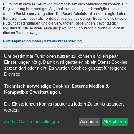
Du musst in diesem Forum registriert sein, um dich anmelden zu können. Die
Registrierung ist in wenigen Augenblicken erledigt und ermöglicht dir, auf
weitere Funktionen zuzugreifen. Die Board-Administration kann registrierten
Benutzern auch zusätzliche Berechtigungen zuweisen. Beachte bitte unsere
Nutzungsbedingungen und die verwandten Regelungen, bevor du dich
registrierst. Bitte beachte auch die jeweiligen Forenregeln, wenn du dich in
diesem Board bewegst.
Nutzungsbedingungen
|
Datenschutzerklärung
Registrieren
Um bestimmte Funktionen nutzen zu können sind ein paar
Einstellungen nötig. Damit wird gesteuert ob ein Dienst Cookies
setzen darf oder nicht. Es werden Cookies gesetzt für folgende
Portal
Ruhmeshalle
Alle Zeiten sind
UTC+02:00
Dienste:
Powered by
phpBB
® Forum Software © phpBB Limited
Technisch notwendige Cookies, Externe Medien &
Deutsche Übersetzung durch
phpBB.de
Datenschutz
|
Nutzungsbedingungen
Kompatible Erweiterungen
.
Die Einstellungen können später zu jedem Zeitpunkt geändert
werden.
Zu den Cookie-Einstellungen
Ablehnen
Akzeptieren