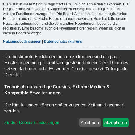
Du musst in diesem Forum registriert sein, um dich anmelden zu können. Die
Registrierung ist in wenigen Augenblicken erledigt und ermöglicht dir, auf
weitere Funktionen zuzugreifen. Die Board-Administration kann registrierten
Benutzern auch zusätzliche Berechtigungen zuweisen. Beachte bitte unsere
Nutzungsbedingungen und die verwandten Regelungen, bevor du dich
registrierst. Bitte beachte auch die jeweiligen Forenregeln, wenn du dich in
diesem Board bewegst.
Nutzungsbedingungen
|
Datenschutzerklärung
Registrieren
Um bestimmte Funktionen nutzen zu können sind ein paar
Einstellungen nötig. Damit wird gesteuert ob ein Dienst Cookies
setzen darf oder nicht. Es werden Cookies gesetzt für folgende
Portal
Ruhmeshalle
Alle Zeiten sind
UTC+02:00
Dienste:
Powered by
phpBB
® Forum Software © phpBB Limited
Technisch notwendige Cookies, Externe Medien &
Deutsche Übersetzung durch
phpBB.de
Datenschutz
|
Nutzungsbedingungen
Kompatible Erweiterungen
.
Die Einstellungen können später zu jedem Zeitpunkt geändert
werden.
Zu den Cookie-Einstellungen
Ablehnen
Akzeptieren