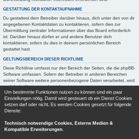
GESTATTUNG DER KONTAKTAUFNAHME
Du gestattest dem Betreiber darüber hinaus, dich unter den von dir
angegebenen Kontaktdaten zu kontaktieren, sofern dies zur
Übermittlung zentraler Informationen über das Board erforderlich
ist. Darüber hinaus dürfen er und andere Benutzer dich
kontaktieren, sofern du dies in deinem persönlichen Bereich
gestattet hast.
GELTUNGSBEREICH DIESER RICHTLINIE
Diese Richtlinie umfasst nur den Bereich der Seiten, die die phpBB-
Software umfassen. Sofern der Betreiber in anderen Bereichen
seiner Software weitere personenbezogene Daten verarbeitet, wird
er dich darüber gesondert informieren.
Um bestimmte Funktionen nutzen zu können sind ein paar
AUSKUNFTSRECHT
Einstellungen nötig. Damit wird gesteuert ob ein Dienst Cookies
setzen darf oder nicht. Es werden Cookies gesetzt für folgende
Der Betreiber erteilt dir auf Anfrage Auskunft, welche Daten über
Dienste:
dich gespeichert sind.
Du kannst jederzeit die Löschung bzw. Sperrung deiner Daten
Technisch notwendige Cookies, Externe Medien &
verlangen. Kontaktiere hierzu bitte den Betreiber.
Kompatible Erweiterungen
.