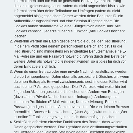
Informationen über die von dir gelesenen Beiträge (zur Markierung
dieser als gelesen/ungelesen; sofern du nicht angemeldet bist) sowie
Informationen über deine Teilnahme an Umfragen (sofern du nicht
angemeldet bist) gespeichert. Ferner werden deine Benutzer-ID, ein
Authentifizierungsschlüssel und eine Session-ID gespeichert. Die
Cookies haben standardmäßig eine Gültigkeit von einem Jahr. Alle
Cookies kannst du jederzeit über die Funktion „Alle Cookies löschen“
löschen.
Weiterhin werden die Daten gespeichert, die du bei der Registrierung,
in deinem Profil oder deinem persönlichem Bereich angibst. Für die
Registrierung sind mindestens ein eindeutiger Benutzername, eine E-
Mail-Adresse und ein Passwort notwendig. Wenn durch den Betreiber
weitere Daten als notwendig festgelegt wurden, so ist dies für dich vor
deren Eingabe ersichtlich.
Wenn du einen Beitrag oder eine private Nachricht erstellst, so werden
die dort eingegebenen Daten ebenfalls gespeichert. Gleiches gilt, wenn
du einen Beitrag als Entwurf zwischenspeicherst. In diesen Fällen wird
auch deine IP-Adresse gespeichert. Die IP-Adresse wird weiterhin bei
folgenden Aktionen gespeichert: Löschen und Ändern von Beiträgen
(dazu zählen Private Nachrichten und Umfragen), Änderungen an
zentralen Profildaten (E-Mail-Adresse, Kontoaktivierung, Benutzer-
Passwort) und gescheiterte Anmeldeversuche. Die von deinem Browser
übermittelte Browser-Kennzeichnung (User Agent) wird nur in der „Wer
ist online?“-Funktion angezeigt und nicht dauerhaft gespeichert.
Schließlich erfordern einzelne Funktionen des Boards, dass weitere
Daten gespeichert werden. Dazu gehören dein Abstimmungsverhalten
bei Umfragen, der Gelesen-Status von deinen Beiträgen oder explizit