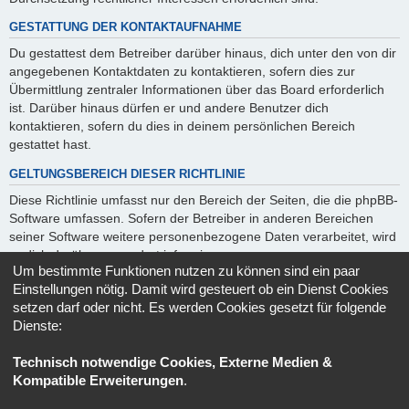
GESTATTUNG DER KONTAKTAUFNAHME
Du gestattest dem Betreiber darüber hinaus, dich unter den von dir
angegebenen Kontaktdaten zu kontaktieren, sofern dies zur
Übermittlung zentraler Informationen über das Board erforderlich
ist. Darüber hinaus dürfen er und andere Benutzer dich
kontaktieren, sofern du dies in deinem persönlichen Bereich
gestattet hast.
GELTUNGSBEREICH DIESER RICHTLINIE
Diese Richtlinie umfasst nur den Bereich der Seiten, die die phpBB-
Software umfassen. Sofern der Betreiber in anderen Bereichen
seiner Software weitere personenbezogene Daten verarbeitet, wird
er dich darüber gesondert informieren.
Um bestimmte Funktionen nutzen zu können sind ein paar
AUSKUNFTSRECHT
Einstellungen nötig. Damit wird gesteuert ob ein Dienst Cookies
setzen darf oder nicht. Es werden Cookies gesetzt für folgende
Der Betreiber erteilt dir auf Anfrage Auskunft, welche Daten über
Dienste:
dich gespeichert sind.
Du kannst jederzeit die Löschung bzw. Sperrung deiner Daten
Technisch notwendige Cookies, Externe Medien &
verlangen. Kontaktiere hierzu bitte den Betreiber.
Kompatible Erweiterungen
.