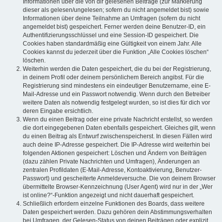
Informationen über die von dir gelesenen Beiträge (zur Markierung
dieser als gelesen/ungelesen; sofern du nicht angemeldet bist) sowie
Informationen über deine Teilnahme an Umfragen (sofern du nicht
angemeldet bist) gespeichert. Ferner werden deine Benutzer-ID, ein
Authentifizierungsschlüssel und eine Session-ID gespeichert. Die
Cookies haben standardmäßig eine Gültigkeit von einem Jahr. Alle
Cookies kannst du jederzeit über die Funktion „Alle Cookies löschen“
löschen.
Weiterhin werden die Daten gespeichert, die du bei der Registrierung,
in deinem Profil oder deinem persönlichem Bereich angibst. Für die
Registrierung sind mindestens ein eindeutiger Benutzername, eine E-
Mail-Adresse und ein Passwort notwendig. Wenn durch den Betreiber
weitere Daten als notwendig festgelegt wurden, so ist dies für dich vor
deren Eingabe ersichtlich.
Wenn du einen Beitrag oder eine private Nachricht erstellst, so werden
die dort eingegebenen Daten ebenfalls gespeichert. Gleiches gilt, wenn
du einen Beitrag als Entwurf zwischenspeicherst. In diesen Fällen wird
auch deine IP-Adresse gespeichert. Die IP-Adresse wird weiterhin bei
folgenden Aktionen gespeichert: Löschen und Ändern von Beiträgen
(dazu zählen Private Nachrichten und Umfragen), Änderungen an
zentralen Profildaten (E-Mail-Adresse, Kontoaktivierung, Benutzer-
Passwort) und gescheiterte Anmeldeversuche. Die von deinem Browser
übermittelte Browser-Kennzeichnung (User Agent) wird nur in der „Wer
ist online?“-Funktion angezeigt und nicht dauerhaft gespeichert.
Schließlich erfordern einzelne Funktionen des Boards, dass weitere
Daten gespeichert werden. Dazu gehören dein Abstimmungsverhalten
bei Umfragen, der Gelesen-Status von deinen Beiträgen oder explizit