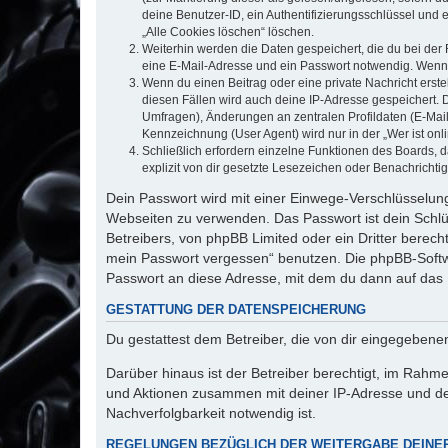
deine Benutzer-ID, ein Authentifizierungsschlüssel und 
„Alle Cookies löschen“ löschen.
Weiterhin werden die Daten gespeichert, die du bei der 
eine E-Mail-Adresse und ein Passwort notwendig. Wenn du
Wenn du einen Beitrag oder eine private Nachricht erste
diesen Fällen wird auch deine IP-Adresse gespeichert. 
Umfragen), Änderungen an zentralen Profildaten (E-Mai
Kennzeichnung (User Agent) wird nur in der „Wer ist onl
Schließlich erfordern einzelne Funktionen des Boards,
explizit von dir gesetzte Lesezeichen oder Benachrichti
Dein Passwort wird mit einer Einwege-Verschlüsselung 
Webseiten zu verwenden. Das Passwort ist dein Schlü
Betreibers, von phpBB Limited oder ein Dritter berec
mein Passwort vergessen“ benutzen. Die phpBB-Softw
Passwort an diese Adresse, mit dem du dann auf das 
GESTATTUNG DER DATENSPEICHERUNG
Du gestattest dem Betreiber, die von dir eingegeben
Darüber hinaus ist der Betreiber berechtigt, im Rahm
und Aktionen zusammen mit deiner IP-Adresse und de
Nachverfolgbarkeit notwendig ist.
REGELUNGEN BEZÜGLICH DER WEITERGABE DEINE