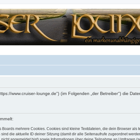
(„https://www.cruiser-lounge.de“) (im Folgenden „der Betreiber“) die D
ammelt:
s Boards mehrere Cookies. Cookies sind kleine Textdateien, die dein Browser als
 sind die aktuelle ID deiner Sitzung (damit dir alle Seitenaufrufe zugeordnet werd
u nicht angemeldet bist) sowie Informationen über deine Teilnahme an Umfragen (s