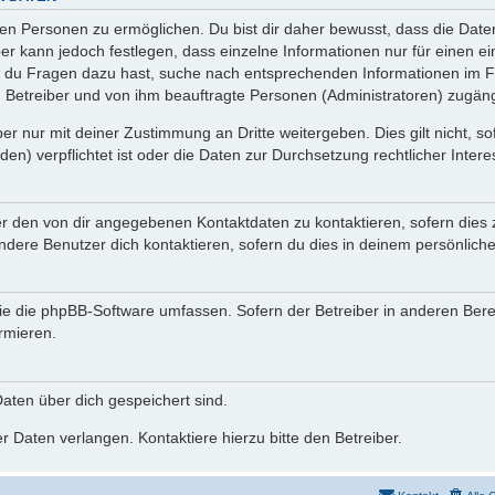
n Personen zu ermöglichen. Du bist dir daher bewusst, dass die Daten d
ber kann jedoch festlegen, dass einzelne Informationen nur für einen ei
n du Fragen dazu hast, suche nach entsprechenden Informationen im Fo
n Betreiber und von ihm beauftragte Personen (Administratoren) zugäng
r nur mit deiner Zustimmung an Dritte weitergeben. Dies gilt nicht, s
n) verpflichtet ist oder die Daten zur Durchsetzung rechtlicher Interes
er den von dir angegebenen Kontaktdaten zu kontaktieren, sofern dies 
andere Benutzer dich kontaktieren, sofern du dies in deinem persönliche
, die die phpBB-Software umfassen. Sofern der Betreiber in anderen Be
ormieren.
 Daten über dich gespeichert sind.
 Daten verlangen. Kontaktiere hierzu bitte den Betreiber.