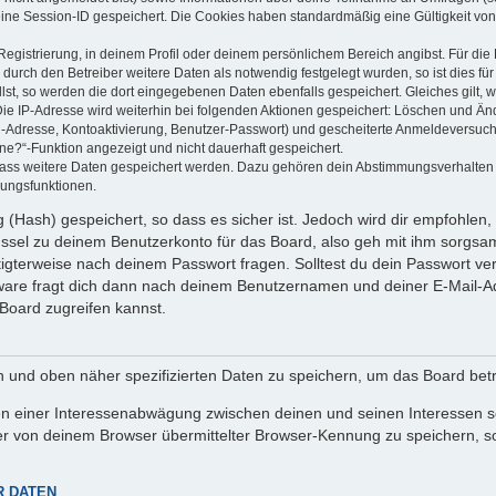
eine Session-ID gespeichert. Die Cookies haben standardmäßig eine Gültigkeit von 
Registrierung, in deinem Profil oder deinem persönlichem Bereich angibst. Für di
rch den Betreiber weitere Daten als notwendig festgelegt wurden, so ist dies für 
llst, so werden die dort eingegebenen Daten ebenfalls gespeichert. Gleiches gilt, 
Die IP-Adresse wird weiterhin bei folgenden Aktionen gespeichert: Löschen und Än
l-Adresse, Kontoaktivierung, Benutzer-Passwort) und gescheiterte Anmeldeversuch
ine?“-Funktion angezeigt und nicht dauerhaft gespeichert.
 dass weitere Daten gespeichert werden. Dazu gehören dein Abstimmungsverhalten
gungsfunktionen.
(Hash) gespeichert, so dass es sicher ist. Jedoch wird dir empfohlen, 
ssel zu deinem Benutzerkonto für das Board, also geh mit ihm sorgsam
htigterweise nach deinem Passwort fragen. Solltest du dein Passwort v
are fragt dich dann nach deinem Benutzernamen und deiner E-Mail-Ad
Board zugreifen kannst.
en und oben näher spezifizierten Daten zu speichern, um das Board bet
en einer Interessenabwägung zwischen deinen und seinen Interessen sow
r von deinem Browser übermittelter Browser-Kennung zu speichern, so
R DATEN