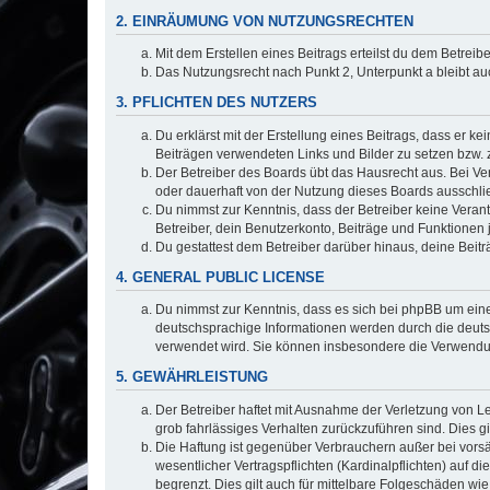
2. EINRÄUMUNG VON NUTZUNGSRECHTEN
Mit dem Erstellen eines Beitrags erteilst du dem Betrei
Das Nutzungsrecht nach Punkt 2, Unterpunkt a bleibt 
3. PFLICHTEN DES NUTZERS
Du erklärst mit der Erstellung eines Beitrags, dass er ke
Beiträgen verwendeten Links und Bilder zu setzen bzw.
Der Betreiber des Boards übt das Hausrecht aus. Bei V
oder dauerhaft von der Nutzung dieses Boards ausschlie
Du nimmst zur Kenntnis, dass der Betreiber keine Verantw
Betreiber, dein Benutzerkonto, Beiträge und Funktionen 
Du gestattest dem Betreiber darüber hinaus, deine Beit
4. GENERAL PUBLIC LICENSE
Du nimmst zur Kenntnis, dass es sich bei phpBB um eine
deutschsprachige Informationen werden durch die deuts
verwendet wird. Sie können insbesondere die Verwendun
5. GEWÄHRLEISTUNG
Der Betreiber haftet mit Ausnahme der Verletzung von Le
grob fahrlässiges Verhalten zurückzuführen sind. Dies 
Die Haftung ist gegenüber Verbrauchern außer bei vors
wesentlicher Vertragspflichten (Kardinalpflichten) auf
begrenzt. Dies gilt auch für mittelbare Folgeschäden 