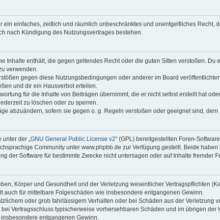
ber ein einfaches, zeitlich und räumlich unbeschränktes und unentgeltliches Recht
auch nach Kündigung des Nutzungsvertrages bestehen.
ine Inhalte enthält, die gegen geltendes Recht oder die guten Sitten verstoßen. Du 
 zu verwenden.
erstößen gegen diese Nutzungsbedingungen oder anderer im Board veröffentlichte
ßen und dir ein Hausverbot erteilen.
ortung für die Inhalte von Beiträgen übernimmt, die er nicht selbst erstellt hat od
jederzeit zu löschen oder zu sperren.
räge abzuändern, sofern sie gegen o. g. Regeln verstoßen oder geeignet sind, dem
 unter der „
GNU General Public License v2
“ (GPL) bereitgestellten Foren-Softwa
chsprachige Community unter www.phpbb.de zur Verfügung gestellt. Beide haben ke
g der Software für bestimmte Zwecke nicht untersagen oder auf Inhalte fremder F
ben, Körper und Gesundheit und der Verletzung wesentlicher Vertragspflichten (Kard
gilt auch für mittelbare Folgeschäden wie insbesondere entgangenen Gewinn.
ätzlichem oder grob fahrlässigem Verhalten oder bei Schäden aus der Verletzung 
 die bei Vertragsschluss typischerweise vorhersehbaren Schäden und im übrigen de
wie insbesondere entgangenen Gewinn.