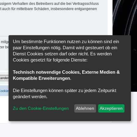
sigem Verhalten des Betreibers auf die bei Vertragsschluss
lt auch für mittelbare Schäden, insbesondere entgangenen
Um bestimmte Funktionen nutzen zu können sind ein
itgeteilt.
r bestehende Vertragsverhältnis mit sofortiger Wirkung.
paar Einstellungen nötig. Damit wird gesteuert ob ein
Dienst Cookies setzen darf oder nicht. Es werden
Cookies gesetzt für folgende Dienste:
Technisch notwendige Cookies, Externe Medien &
Kompatible Erweiterungen
.
Die Einstellungen können später zu jedem Zeitpunkt
Cookies löschen
Cookie-Einstellungen
Alle Zeiten sind
UTC+02:00
geändert werden.
Zu den Cookie-Einstellungen
Ablehnen
Akzeptieren