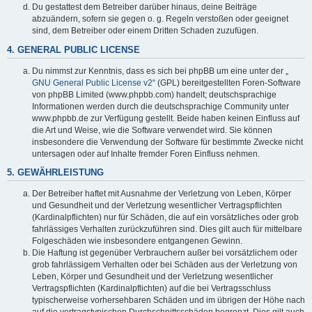
Du gestattest dem Betreiber darüber hinaus, deine Beiträge
abzuändern, sofern sie gegen o. g. Regeln verstoßen oder geeignet
sind, dem Betreiber oder einem Dritten Schaden zuzufügen.
4. GENERAL PUBLIC LICENSE
Du nimmst zur Kenntnis, dass es sich bei phpBB um eine unter der „
GNU General Public License v2
“ (GPL) bereitgestellten Foren-Software
von phpBB Limited (www.phpbb.com) handelt; deutschsprachige
Informationen werden durch die deutschsprachige Community unter
www.phpbb.de zur Verfügung gestellt. Beide haben keinen Einfluss auf
die Art und Weise, wie die Software verwendet wird. Sie können
insbesondere die Verwendung der Software für bestimmte Zwecke nicht
untersagen oder auf Inhalte fremder Foren Einfluss nehmen.
5. GEWÄHRLEISTUNG
Der Betreiber haftet mit Ausnahme der Verletzung von Leben, Körper
und Gesundheit und der Verletzung wesentlicher Vertragspflichten
(Kardinalpflichten) nur für Schäden, die auf ein vorsätzliches oder grob
fahrlässiges Verhalten zurückzuführen sind. Dies gilt auch für mittelbare
Folgeschäden wie insbesondere entgangenen Gewinn.
Die Haftung ist gegenüber Verbrauchern außer bei vorsätzlichem oder
grob fahrlässigem Verhalten oder bei Schäden aus der Verletzung von
Leben, Körper und Gesundheit und der Verletzung wesentlicher
Vertragspflichten (Kardinalpflichten) auf die bei Vertragsschluss
typischerweise vorhersehbaren Schäden und im übrigen der Höhe nach