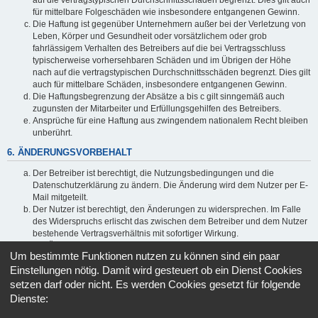
auf die vertragstypischen Durchschnittsschäden begrenzt. Dies gilt auch
für mittelbare Folgeschäden wie insbesondere entgangenen Gewinn.
Die Haftung ist gegenüber Unternehmern außer bei der Verletzung von
Leben, Körper und Gesundheit oder vorsätzlichem oder grob
fahrlässigem Verhalten des Betreibers auf die bei Vertragsschluss
typischerweise vorhersehbaren Schäden und im Übrigen der Höhe
nach auf die vertragstypischen Durchschnittsschäden begrenzt. Dies gilt
auch für mittelbare Schäden, insbesondere entgangenen Gewinn.
Die Haftungsbegrenzung der Absätze a bis c gilt sinngemäß auch
zugunsten der Mitarbeiter und Erfüllungsgehilfen des Betreibers.
Ansprüche für eine Haftung aus zwingendem nationalem Recht bleiben
unberührt.
6. ÄNDERUNGSVORBEHALT
Der Betreiber ist berechtigt, die Nutzungsbedingungen und die
Datenschutzerklärung zu ändern. Die Änderung wird dem Nutzer per E-
Mail mitgeteilt.
Der Nutzer ist berechtigt, den Änderungen zu widersprechen. Im Falle
des Widerspruchs erlischt das zwischen dem Betreiber und dem Nutzer
bestehende Vertragsverhältnis mit sofortiger Wirkung.
Die Änderungen gelten als anerkannt und verbindlich, wenn der Nutzer
Um bestimmte Funktionen nutzen zu können sind ein paar
den Änderungen zugestimmt hat.
Einstellungen nötig. Damit wird gesteuert ob ein Dienst Cookies
Informationen über den Umgang mit deinen persönlichen Daten
setzen darf oder nicht. Es werden Cookies gesetzt für folgende
sind in der Datenschutzerklärung enthalten.
Dienste: