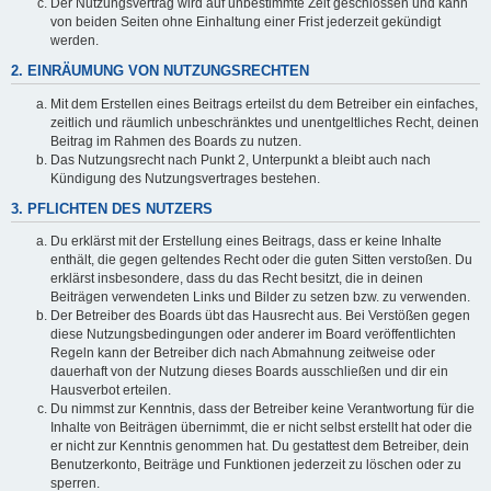
Der Nutzungsvertrag wird auf unbestimmte Zeit geschlossen und kann
von beiden Seiten ohne Einhaltung einer Frist jederzeit gekündigt
werden.
2. EINRÄUMUNG VON NUTZUNGSRECHTEN
Mit dem Erstellen eines Beitrags erteilst du dem Betreiber ein einfaches,
zeitlich und räumlich unbeschränktes und unentgeltliches Recht, deinen
Beitrag im Rahmen des Boards zu nutzen.
Das Nutzungsrecht nach Punkt 2, Unterpunkt a bleibt auch nach
Kündigung des Nutzungsvertrages bestehen.
3. PFLICHTEN DES NUTZERS
Du erklärst mit der Erstellung eines Beitrags, dass er keine Inhalte
enthält, die gegen geltendes Recht oder die guten Sitten verstoßen. Du
erklärst insbesondere, dass du das Recht besitzt, die in deinen
Beiträgen verwendeten Links und Bilder zu setzen bzw. zu verwenden.
Der Betreiber des Boards übt das Hausrecht aus. Bei Verstößen gegen
diese Nutzungsbedingungen oder anderer im Board veröffentlichten
Regeln kann der Betreiber dich nach Abmahnung zeitweise oder
dauerhaft von der Nutzung dieses Boards ausschließen und dir ein
Hausverbot erteilen.
Du nimmst zur Kenntnis, dass der Betreiber keine Verantwortung für die
Inhalte von Beiträgen übernimmt, die er nicht selbst erstellt hat oder die
er nicht zur Kenntnis genommen hat. Du gestattest dem Betreiber, dein
Benutzerkonto, Beiträge und Funktionen jederzeit zu löschen oder zu
sperren.