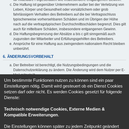
Die Haftung ist gegenüber Unternehmern außer bei der Verletzung von
Leben, Körper und Gesundheit oder vorsätzlichem oder grob
fahrlässigem Verhalten des Betreibers auf die bei Vertragsschluss
typischerweise vorhersehbaren Schäden und im Übrigen der Höhe
nach auf die vertragstypischen Durchschnittsschäden begrenzt. Dies gilt
auch für mittelbare Schäden, insbesondere entgangenen Gewinn.
Die Haftungsbegrenzung der Absätze a bis c gilt sinngemäß auch
zugunsten der Mitarbeiter und Erfüllungsgehilfen des Betreibers.
Ansprüche für eine Haftung aus zwingendem nationalem Recht bleiben
unberührt.
6. ÄNDERUNGSVORBEHALT
Der Betreiber ist berechtigt, die Nutzungsbedingungen und die
Datenschutzerklärung zu ändern. Die Änderung wird dem Nutzer per E-
Mail mitgeteilt.
Um bestimmte Funktionen nutzen zu können sind ein paar
Der Nutzer ist berechtigt, den Änderungen zu widersprechen. Im Falle
des Widerspruchs erlischt das zwischen dem Betreiber und dem Nutzer
Einstellungen nötig. Damit wird gesteuert ob ein Dienst Cookies
bestehende Vertragsverhältnis mit sofortiger Wirkung.
setzen darf oder nicht. Es werden Cookies gesetzt für folgende
Die Änderungen gelten als anerkannt und verbindlich, wenn der Nutzer
Dienste:
den Änderungen zugestimmt hat.
Informationen über den Umgang mit deinen persönlichen Daten
Technisch notwendige Cookies, Externe Medien &
sind in der Datenschutzerklärung enthalten.
Kompatible Erweiterungen
.
Die Einstellungen können später zu jedem Zeitpunkt geändert
Portal
Ruhmeshalle
Alle Zeiten sind
UTC+02:00