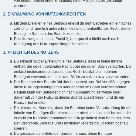
von beiden Seiten ohne Einhaltung einer Frist jederzeit gekündigt
werden.
2. EINRÄUMUNG VON NUTZUNGSRECHTEN
Mit dem Erstellen eines Beitrags erteilst du dem Betreiber ein einfaches,
zeitlich und räumlich unbeschränktes und unentgeltliches Recht, deinen
Beitrag im Rahmen des Boards zu nutzen.
Das Nutzungsrecht nach Punkt 2, Unterpunkt a bleibt auch nach
Kündigung des Nutzungsvertrages bestehen.
3. PFLICHTEN DES NUTZERS
Du erklärst mit der Erstellung eines Beitrags, dass er keine Inhalte
enthält, die gegen geltendes Recht oder die guten Sitten verstoßen. Du
erklärst insbesondere, dass du das Recht besitzt, die in deinen
Beiträgen verwendeten Links und Bilder zu setzen bzw. zu verwenden.
Der Betreiber des Boards übt das Hausrecht aus. Bei Verstößen gegen
diese Nutzungsbedingungen oder anderer im Board veröffentlichten
Regeln kann der Betreiber dich nach Abmahnung zeitweise oder
dauerhaft von der Nutzung dieses Boards ausschließen und dir ein
Hausverbot erteilen.
Du nimmst zur Kenntnis, dass der Betreiber keine Verantwortung für die
Inhalte von Beiträgen übernimmt, die er nicht selbst erstellt hat oder die
er nicht zur Kenntnis genommen hat. Du gestattest dem Betreiber, dein
Benutzerkonto, Beiträge und Funktionen jederzeit zu löschen oder zu
sperren.
Du gestattest dem Betreiber darüber hinaus, deine Beiträge