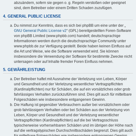
abzuändern, sofern sie gegen o. g. Regeln verstoßen oder geeignet
sind, dem Betreiber oder einem Dritten Schaden zuzufügen.
4. GENERAL PUBLIC LICENSE
Du nimmst zur Kenntnis, dass es sich bei phpBB um eine unter der „
GNU General Public License v2
“ (GPL) bereitgestellten Foren-Software
von phpBB Limited (www.phpbb.com) handelt; deutschsprachige
Informationen werden durch die deutschsprachige Community unter
www.phpbb.de zur Verfügung gestellt. Beide haben keinen Einfluss auf
die Art und Weise, wie die Software verwendet wird. Sie können
insbesondere die Verwendung der Software für bestimmte Zwecke nicht
untersagen oder auf Inhalte fremder Foren Einfluss nehmen.
5. GEWÄHRLEISTUNG
Der Betreiber haftet mit Ausnahme der Verletzung von Leben, Körper
und Gesundheit und der Verletzung wesentlicher Vertragspflichten
(Kardinalpflichten) nur für Schäden, die auf ein vorsätzliches oder grob
fahrlässiges Verhalten zurückzuführen sind. Dies gilt auch für mittelbare
Folgeschäden wie insbesondere entgangenen Gewinn.
Die Haftung ist gegenüber Verbrauchern außer bei vorsätzlichem oder
grob fahrlässigem Verhalten oder bei Schäden aus der Verletzung von
Leben, Körper und Gesundheit und der Verletzung wesentlicher
Vertragspflichten (Kardinalpflichten) auf die bei Vertragsschluss
typischerweise vorhersehbaren Schäden und im übrigen der Höhe nach
auf die vertragstypischen Durchschnittsschäden begrenzt. Dies gilt auch
für mittelbare Folgeschäden wie insbesondere entgangenen Gewinn.