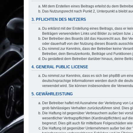
Mit dem Erstellen eines Beitrags erteilst du dem Betrei
Das Nutzungsrecht nach Punkt 2, Unterpunkt a bleibt 
3. PFLICHTEN DES NUTZERS
Du erklärst mit der Erstellung eines Beitrags, dass er ke
Beiträgen verwendeten Links und Bilder zu setzen bzw.
Der Betreiber des Boards übt das Hausrecht aus. Bei V
oder dauerhaft von der Nutzung dieses Boards ausschlie
Du nimmst zur Kenntnis, dass der Betreiber keine Verantw
Betreiber, dein Benutzerkonto, Beiträge und Funktionen 
Du gestattest dem Betreiber darüber hinaus, deine Beit
4. GENERAL PUBLIC LICENSE
Du nimmst zur Kenntnis, dass es sich bei phpBB um eine
deutschsprachige Informationen werden durch die deuts
verwendet wird. Sie können insbesondere die Verwendun
5. GEWÄHRLEISTUNG
Der Betreiber haftet mit Ausnahme der Verletzung von Le
grob fahrlässiges Verhalten zurückzuführen sind. Dies 
Die Haftung ist gegenüber Verbrauchern außer bei vors
wesentlicher Vertragspflichten (Kardinalpflichten) auf
begrenzt. Dies gilt auch für mittelbare Folgeschäden 
Die Haftung ist gegenüber Unternehmern außer bei der V