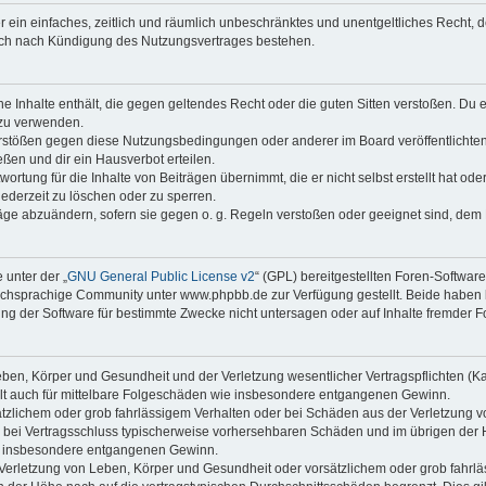
ber ein einfaches, zeitlich und räumlich unbeschränktes und unentgeltliches Recht
auch nach Kündigung des Nutzungsvertrages bestehen.
ine Inhalte enthält, die gegen geltendes Recht oder die guten Sitten verstoßen. Du 
 zu verwenden.
erstößen gegen diese Nutzungsbedingungen oder anderer im Board veröffentlichte
ßen und dir ein Hausverbot erteilen.
ortung für die Inhalte von Beiträgen übernimmt, die er nicht selbst erstellt hat od
jederzeit zu löschen oder zu sperren.
räge abzuändern, sofern sie gegen o. g. Regeln verstoßen oder geeignet sind, dem
 unter der „
GNU General Public License v2
“ (GPL) bereitgestellten Foren-Softwa
chsprachige Community unter www.phpbb.de zur Verfügung gestellt. Beide haben ke
g der Software für bestimmte Zwecke nicht untersagen oder auf Inhalte fremder F
ben, Körper und Gesundheit und der Verletzung wesentlicher Vertragspflichten (Kard
gilt auch für mittelbare Folgeschäden wie insbesondere entgangenen Gewinn.
ätzlichem oder grob fahrlässigem Verhalten oder bei Schäden aus der Verletzung 
 die bei Vertragsschluss typischerweise vorhersehbaren Schäden und im übrigen de
wie insbesondere entgangenen Gewinn.
erletzung von Leben, Körper und Gesundheit oder vorsätzlichem oder grob fahrläs