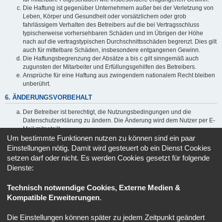
Die Haftung ist gegenüber Unternehmern außer bei der Verletzung von
Leben, Körper und Gesundheit oder vorsätzlichem oder grob
fahrlässigem Verhalten des Betreibers auf die bei Vertragsschluss
typischerweise vorhersehbaren Schäden und im Übrigen der Höhe
nach auf die vertragstypischen Durchschnittsschäden begrenzt. Dies gilt
auch für mittelbare Schäden, insbesondere entgangenen Gewinn.
Die Haftungsbegrenzung der Absätze a bis c gilt sinngemäß auch
zugunsten der Mitarbeiter und Erfüllungsgehilfen des Betreibers.
Ansprüche für eine Haftung aus zwingendem nationalem Recht bleiben
unberührt.
6. ÄNDERUNGSVORBEHALT
Der Betreiber ist berechtigt, die Nutzungsbedingungen und die
Datenschutzerklärung zu ändern. Die Änderung wird dem Nutzer per E-
Mail mitgeteilt.
Um bestimmte Funktionen nutzen zu können sind ein paar
Der Nutzer ist berechtigt, den Änderungen zu widersprechen. Im Falle
des Widerspruchs erlischt das zwischen dem Betreiber und dem Nutzer
Einstellungen nötig. Damit wird gesteuert ob ein Dienst Cookies
bestehende Vertragsverhältnis mit sofortiger Wirkung.
setzen darf oder nicht. Es werden Cookies gesetzt für folgende
Die Änderungen gelten als anerkannt und verbindlich, wenn der Nutzer
Dienste:
den Änderungen zugestimmt hat.
Informationen über den Umgang mit deinen persönlichen Daten
Technisch notwendige Cookies, Externe Medien &
sind in der Datenschutzerklärung enthalten.
Kompatible Erweiterungen
.
Die Einstellungen können später zu jedem Zeitpunkt geändert
Portal
Ruhmeshalle
Alle Zeiten sind
UTC+02:00