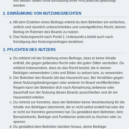
von beiden Seiten ohne Einhaltung einer Frist jederzeit gekündigt
werden.
2. EINRÄUMUNG VON NUTZUNGSRECHTEN
Mit dem Erstellen eines Beitrags erteilst du dem Betreiber ein einfaches,
zeitlich und räumlich unbeschränktes und unentgeltliches Recht, deinen
Beitrag im Rahmen des Boards zu nutzen.
Das Nutzungsrecht nach Punkt 2, Unterpunkt a bleibt auch nach
Kündigung des Nutzungsvertrages bestehen.
3. PFLICHTEN DES NUTZERS
Du erklärst mit der Erstellung eines Beitrags, dass er keine Inhalte
enthält, die gegen geltendes Recht oder die guten Sitten verstoßen. Du
erklärst insbesondere, dass du das Recht besitzt, die in deinen
Beiträgen verwendeten Links und Bilder zu setzen bzw. zu verwenden.
Der Betreiber des Boards übt das Hausrecht aus. Bei Verstößen gegen
diese Nutzungsbedingungen oder anderer im Board veröffentlichten
Regeln kann der Betreiber dich nach Abmahnung zeitweise oder
dauerhaft von der Nutzung dieses Boards ausschließen und dir ein
Hausverbot erteilen.
Du nimmst zur Kenntnis, dass der Betreiber keine Verantwortung für die
Inhalte von Beiträgen übernimmt, die er nicht selbst erstellt hat oder die
er nicht zur Kenntnis genommen hat. Du gestattest dem Betreiber, dein
Benutzerkonto, Beiträge und Funktionen jederzeit zu löschen oder zu
sperren.
Du gestattest dem Betreiber darüber hinaus, deine Beiträge