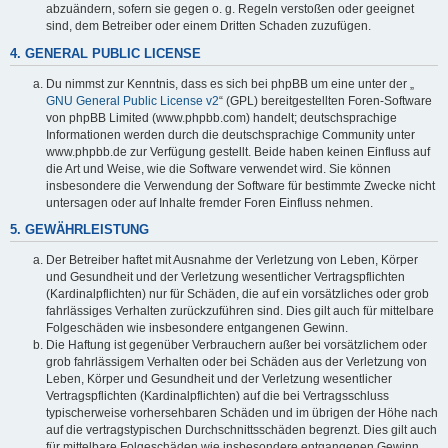
abzuändern, sofern sie gegen o. g. Regeln verstoßen oder geeignet
sind, dem Betreiber oder einem Dritten Schaden zuzufügen.
4. GENERAL PUBLIC LICENSE
Du nimmst zur Kenntnis, dass es sich bei phpBB um eine unter der „
GNU General Public License v2
“ (GPL) bereitgestellten Foren-Software
von phpBB Limited (www.phpbb.com) handelt; deutschsprachige
Informationen werden durch die deutschsprachige Community unter
www.phpbb.de zur Verfügung gestellt. Beide haben keinen Einfluss auf
die Art und Weise, wie die Software verwendet wird. Sie können
insbesondere die Verwendung der Software für bestimmte Zwecke nicht
untersagen oder auf Inhalte fremder Foren Einfluss nehmen.
5. GEWÄHRLEISTUNG
Der Betreiber haftet mit Ausnahme der Verletzung von Leben, Körper
und Gesundheit und der Verletzung wesentlicher Vertragspflichten
(Kardinalpflichten) nur für Schäden, die auf ein vorsätzliches oder grob
fahrlässiges Verhalten zurückzuführen sind. Dies gilt auch für mittelbare
Folgeschäden wie insbesondere entgangenen Gewinn.
Die Haftung ist gegenüber Verbrauchern außer bei vorsätzlichem oder
grob fahrlässigem Verhalten oder bei Schäden aus der Verletzung von
Leben, Körper und Gesundheit und der Verletzung wesentlicher
Vertragspflichten (Kardinalpflichten) auf die bei Vertragsschluss
typischerweise vorhersehbaren Schäden und im übrigen der Höhe nach
auf die vertragstypischen Durchschnittsschäden begrenzt. Dies gilt auch
für mittelbare Folgeschäden wie insbesondere entgangenen Gewinn.