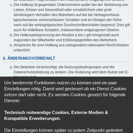
Die Haftung ist gegenüber Unternehmern außer bei der Verletzung von
Leben, Körper und Gesundheit oder vorsätzlichem oder grob
fahrlässigem Verhalten des Betreibers auf die bei Vertragsschluss
typischerweise vorhersehbaren Schäden und im Übrigen der Höhe
nach auf die vertragstypischen Durchschnittsschäden begrenzt. Dies gilt
auch für mittelbare Schäden, insbesondere entgangenen Gewinn.
Die Haftungsbegrenzung der Absätze a bis c gilt sinngemäß auch
zugunsten der Mitarbeiter und Erfüllungsgehilfen des Betreibers.
Ansprüche für eine Haftung aus zwingendem nationalem Recht bleiben
unberührt.
6. ÄNDERUNGSVORBEHALT
Der Betreiber ist berechtigt, die Nutzungsbedingungen und die
Datenschutzerklärung zu ändern. Die Änderung wird dem Nutzer per E-
Mail mitgeteilt.
Um bestimmte Funktionen nutzen zu können sind ein paar
Der Nutzer ist berechtigt, den Änderungen zu widersprechen. Im Falle
des Widerspruchs erlischt das zwischen dem Betreiber und dem Nutzer
Einstellungen nötig. Damit wird gesteuert ob ein Dienst Cookies
bestehende Vertragsverhältnis mit sofortiger Wirkung.
setzen darf oder nicht. Es werden Cookies gesetzt für folgende
Die Änderungen gelten als anerkannt und verbindlich, wenn der Nutzer
Dienste:
den Änderungen zugestimmt hat.
Informationen über den Umgang mit deinen persönlichen Daten
Technisch notwendige Cookies, Externe Medien &
sind in der Datenschutzerklärung enthalten.
Kompatible Erweiterungen
.
Die Einstellungen können später zu jedem Zeitpunkt geändert
Portal
Ruhmeshalle
Alle Zeiten sind
UTC+02:00