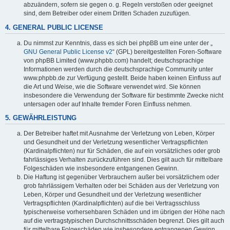
abzuändern, sofern sie gegen o. g. Regeln verstoßen oder geeignet
sind, dem Betreiber oder einem Dritten Schaden zuzufügen.
4. GENERAL PUBLIC LICENSE
Du nimmst zur Kenntnis, dass es sich bei phpBB um eine unter der „
GNU General Public License v2
“ (GPL) bereitgestellten Foren-Software
von phpBB Limited (www.phpbb.com) handelt; deutschsprachige
Informationen werden durch die deutschsprachige Community unter
www.phpbb.de zur Verfügung gestellt. Beide haben keinen Einfluss auf
die Art und Weise, wie die Software verwendet wird. Sie können
insbesondere die Verwendung der Software für bestimmte Zwecke nicht
untersagen oder auf Inhalte fremder Foren Einfluss nehmen.
5. GEWÄHRLEISTUNG
Der Betreiber haftet mit Ausnahme der Verletzung von Leben, Körper
und Gesundheit und der Verletzung wesentlicher Vertragspflichten
(Kardinalpflichten) nur für Schäden, die auf ein vorsätzliches oder grob
fahrlässiges Verhalten zurückzuführen sind. Dies gilt auch für mittelbare
Folgeschäden wie insbesondere entgangenen Gewinn.
Die Haftung ist gegenüber Verbrauchern außer bei vorsätzlichem oder
grob fahrlässigem Verhalten oder bei Schäden aus der Verletzung von
Leben, Körper und Gesundheit und der Verletzung wesentlicher
Vertragspflichten (Kardinalpflichten) auf die bei Vertragsschluss
typischerweise vorhersehbaren Schäden und im übrigen der Höhe nach
auf die vertragstypischen Durchschnittsschäden begrenzt. Dies gilt auch
für mittelbare Folgeschäden wie insbesondere entgangenen Gewinn.