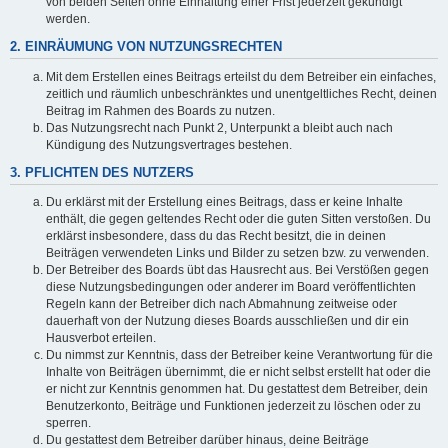
von beiden Seiten ohne Einhaltung einer Frist jederzeit gekündigt
werden.
2. EINRÄUMUNG VON NUTZUNGSRECHTEN
Mit dem Erstellen eines Beitrags erteilst du dem Betreiber ein einfaches,
zeitlich und räumlich unbeschränktes und unentgeltliches Recht, deinen
Beitrag im Rahmen des Boards zu nutzen.
Das Nutzungsrecht nach Punkt 2, Unterpunkt a bleibt auch nach
Kündigung des Nutzungsvertrages bestehen.
3. PFLICHTEN DES NUTZERS
Du erklärst mit der Erstellung eines Beitrags, dass er keine Inhalte
enthält, die gegen geltendes Recht oder die guten Sitten verstoßen. Du
erklärst insbesondere, dass du das Recht besitzt, die in deinen
Beiträgen verwendeten Links und Bilder zu setzen bzw. zu verwenden.
Der Betreiber des Boards übt das Hausrecht aus. Bei Verstößen gegen
diese Nutzungsbedingungen oder anderer im Board veröffentlichten
Regeln kann der Betreiber dich nach Abmahnung zeitweise oder
dauerhaft von der Nutzung dieses Boards ausschließen und dir ein
Hausverbot erteilen.
Du nimmst zur Kenntnis, dass der Betreiber keine Verantwortung für die
Inhalte von Beiträgen übernimmt, die er nicht selbst erstellt hat oder die
er nicht zur Kenntnis genommen hat. Du gestattest dem Betreiber, dein
Benutzerkonto, Beiträge und Funktionen jederzeit zu löschen oder zu
sperren.
Du gestattest dem Betreiber darüber hinaus, deine Beiträge