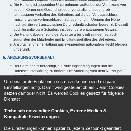
Die Haftung ist gegenüber Unternehmern außer bei der Verletzung von
Leben, Körper und Gesundheit oder vorsätzlichem oder grob
fahrlässigem Verhalten des Betreibers auf die bei Vertragsschluss
typischerweise vorhersehbaren Schäden und im Übrigen der Höhe
nach auf die vertragstypischen Durchschnittsschäden begrenzt. Dies gilt
auch für mittelbare Schäden, insbesondere entgangenen Gewinn.
Die Haftungsbegrenzung der Absätze a bis c gilt sinngemäß auch
zugunsten der Mitarbeiter und Erfüllungsgehilfen des Betreibers.
Ansprüche für eine Haftung aus zwingendem nationalem Recht bleiben
unberührt.
6. ÄNDERUNGSVORBEHALT
Der Betreiber ist berechtigt, die Nutzungsbedingungen und die
Datenschutzerklärung zu ändern. Die Änderung wird dem Nutzer per E-
Mail mitgeteilt.
Um bestimmte Funktionen nutzen zu können sind ein paar
Der Nutzer ist berechtigt, den Änderungen zu widersprechen. Im Falle
des Widerspruchs erlischt das zwischen dem Betreiber und dem Nutzer
Einstellungen nötig. Damit wird gesteuert ob ein Dienst Cookies
bestehende Vertragsverhältnis mit sofortiger Wirkung.
setzen darf oder nicht. Es werden Cookies gesetzt für folgende
Die Änderungen gelten als anerkannt und verbindlich, wenn der Nutzer
Dienste:
den Änderungen zugestimmt hat.
Informationen über den Umgang mit deinen persönlichen Daten
Technisch notwendige Cookies, Externe Medien &
sind in der Datenschutzerklärung enthalten.
Kompatible Erweiterungen
.
Die Einstellungen können später zu jedem Zeitpunkt geändert
Portal
Ruhmeshalle
Alle Zeiten sind
UTC+02:00