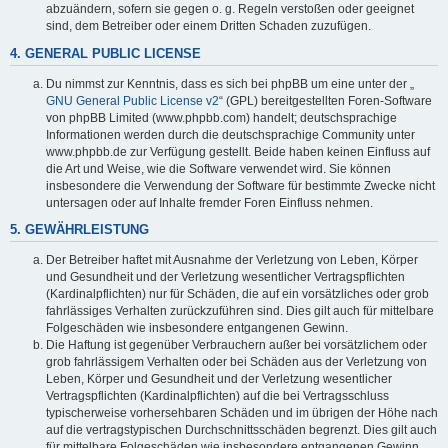
abzuändern, sofern sie gegen o. g. Regeln verstoßen oder geeignet
sind, dem Betreiber oder einem Dritten Schaden zuzufügen.
4. GENERAL PUBLIC LICENSE
Du nimmst zur Kenntnis, dass es sich bei phpBB um eine unter der „
GNU General Public License v2
“ (GPL) bereitgestellten Foren-Software
von phpBB Limited (www.phpbb.com) handelt; deutschsprachige
Informationen werden durch die deutschsprachige Community unter
www.phpbb.de zur Verfügung gestellt. Beide haben keinen Einfluss auf
die Art und Weise, wie die Software verwendet wird. Sie können
insbesondere die Verwendung der Software für bestimmte Zwecke nicht
untersagen oder auf Inhalte fremder Foren Einfluss nehmen.
5. GEWÄHRLEISTUNG
Der Betreiber haftet mit Ausnahme der Verletzung von Leben, Körper
und Gesundheit und der Verletzung wesentlicher Vertragspflichten
(Kardinalpflichten) nur für Schäden, die auf ein vorsätzliches oder grob
fahrlässiges Verhalten zurückzuführen sind. Dies gilt auch für mittelbare
Folgeschäden wie insbesondere entgangenen Gewinn.
Die Haftung ist gegenüber Verbrauchern außer bei vorsätzlichem oder
grob fahrlässigem Verhalten oder bei Schäden aus der Verletzung von
Leben, Körper und Gesundheit und der Verletzung wesentlicher
Vertragspflichten (Kardinalpflichten) auf die bei Vertragsschluss
typischerweise vorhersehbaren Schäden und im übrigen der Höhe nach
auf die vertragstypischen Durchschnittsschäden begrenzt. Dies gilt auch
für mittelbare Folgeschäden wie insbesondere entgangenen Gewinn.