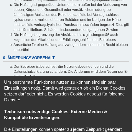
Die Haftung ist gegenüber Unternehmern außer bei der Verletzung von
Leben, Körper und Gesundheit oder vorsätzlichem oder grob
fahrlässigem Verhalten des Betreibers auf die bei Vertragsschluss
typischerweise vorhersehbaren Schäden und im Übrigen der Höhe
nach auf die vertragstypischen Durchschnittsschäden begrenzt. Dies gilt
auch für mittelbare Schäden, insbesondere entgangenen Gewinn.
Die Haftungsbegrenzung der Absätze a bis c gilt sinngemäß auch
zugunsten der Mitarbeiter und Erfüllungsgehilfen des Betreibers.
Ansprüche für eine Haftung aus zwingendem nationalem Recht bleiben
unberührt.
6. ÄNDERUNGSVORBEHALT
Der Betreiber ist berechtigt, die Nutzungsbedingungen und die
Datenschutzerklärung zu ändern. Die Änderung wird dem Nutzer per E-
Mail mitgeteilt.
Um bestimmte Funktionen nutzen zu können sind ein paar
Der Nutzer ist berechtigt, den Änderungen zu widersprechen. Im Falle
des Widerspruchs erlischt das zwischen dem Betreiber und dem Nutzer
Einstellungen nötig. Damit wird gesteuert ob ein Dienst Cookies
bestehende Vertragsverhältnis mit sofortiger Wirkung.
setzen darf oder nicht. Es werden Cookies gesetzt für folgende
Die Änderungen gelten als anerkannt und verbindlich, wenn der Nutzer
Dienste:
den Änderungen zugestimmt hat.
Informationen über den Umgang mit deinen persönlichen Daten
Technisch notwendige Cookies, Externe Medien &
sind in der Datenschutzerklärung enthalten.
Kompatible Erweiterungen
.
Die Einstellungen können später zu jedem Zeitpunkt geändert
Portal
Ruhmeshalle
Alle Zeiten sind
UTC+02:00