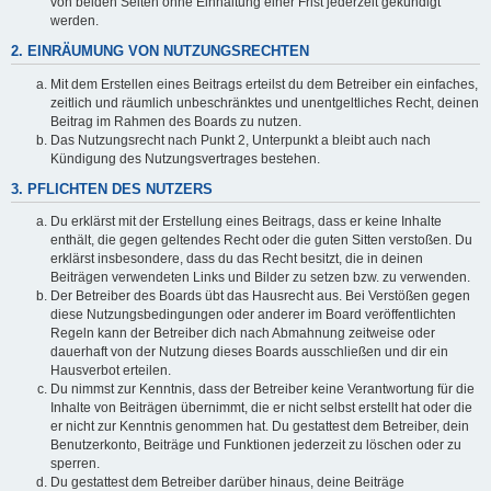
von beiden Seiten ohne Einhaltung einer Frist jederzeit gekündigt
werden.
2. EINRÄUMUNG VON NUTZUNGSRECHTEN
Mit dem Erstellen eines Beitrags erteilst du dem Betreiber ein einfaches,
zeitlich und räumlich unbeschränktes und unentgeltliches Recht, deinen
Beitrag im Rahmen des Boards zu nutzen.
Das Nutzungsrecht nach Punkt 2, Unterpunkt a bleibt auch nach
Kündigung des Nutzungsvertrages bestehen.
3. PFLICHTEN DES NUTZERS
Du erklärst mit der Erstellung eines Beitrags, dass er keine Inhalte
enthält, die gegen geltendes Recht oder die guten Sitten verstoßen. Du
erklärst insbesondere, dass du das Recht besitzt, die in deinen
Beiträgen verwendeten Links und Bilder zu setzen bzw. zu verwenden.
Der Betreiber des Boards übt das Hausrecht aus. Bei Verstößen gegen
diese Nutzungsbedingungen oder anderer im Board veröffentlichten
Regeln kann der Betreiber dich nach Abmahnung zeitweise oder
dauerhaft von der Nutzung dieses Boards ausschließen und dir ein
Hausverbot erteilen.
Du nimmst zur Kenntnis, dass der Betreiber keine Verantwortung für die
Inhalte von Beiträgen übernimmt, die er nicht selbst erstellt hat oder die
er nicht zur Kenntnis genommen hat. Du gestattest dem Betreiber, dein
Benutzerkonto, Beiträge und Funktionen jederzeit zu löschen oder zu
sperren.
Du gestattest dem Betreiber darüber hinaus, deine Beiträge