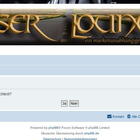
chtest?
Kontakt
Alle 
Powered by
phpBB
® Forum Software © phpBB Limited
Deutsche Übersetzung durch
phpBB.de
Datenschutz
|
Nutzungsbedingungen