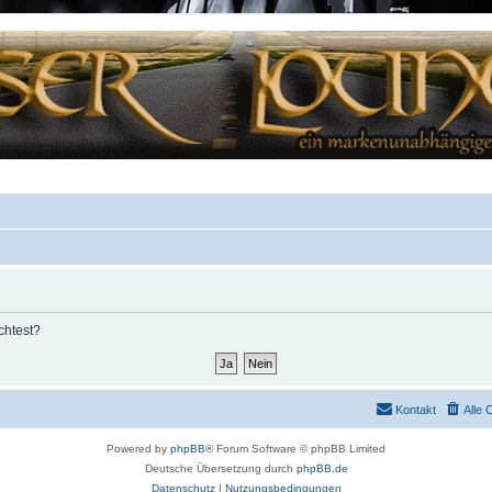
chtest?
Kontakt
Alle 
Powered by
phpBB
® Forum Software © phpBB Limited
Deutsche Übersetzung durch
phpBB.de
Datenschutz
|
Nutzungsbedingungen