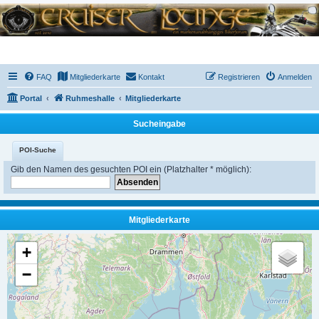
FAQ
Mitgliederkarte
Kontakt
Registrieren
Anmelden
Portal
Ruhmeshalle
Mitgliederkarte
Sucheingabe
POI-Suche
Gib den Namen des gesuchten POI ein (Platzhalter * möglich):
Mitgliederkarte
+
−